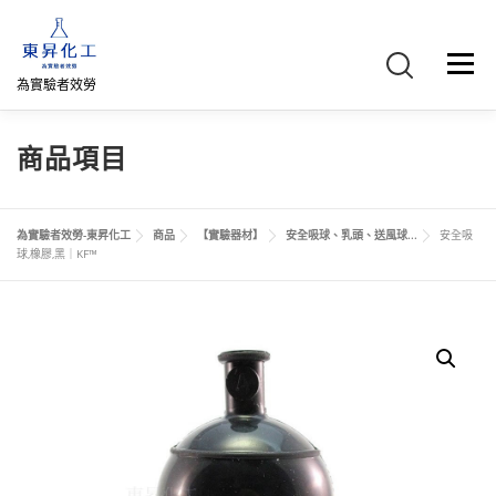
跳
至
主
選單
要
為實驗者效勞
內
容
首頁
關於我們
聯絡我們
產品介紹
FB專頁
商品項目
網路商店
直購專區
詢價車、購物車/會員
為實驗者效勞-東昇化工
商品
【實驗器材】
安全吸球、乳頭、送風球...
安全吸
球,橡膠,黑｜KF™