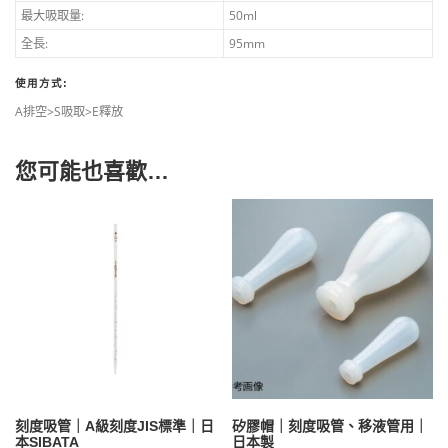
最大吸取量:
50ml
全長:
95mm
使用方式:
A排空>S吸取>E釋放
您可能也喜歡…
刻度吸管｜A級刻度JIS標準｜日
矽膠帽｜刻度吸管、移液管用｜
本SIBATA
日本製