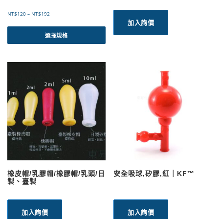
價
NT$
120
–
NT$
192
格
加入詢價
此
範
產
選擇規格
圍
品
：
有
N
T
多
$
種
1
款
2
式
0
。
到
可
N
T
在
$
產
1
品
9
頁
2
面
選
橡皮帽/乳膠帽/橡膠帽/乳頭/日
安全吸球,矽膠,紅｜KF™
擇
製、臺製
選
項
加入詢價
加入詢價