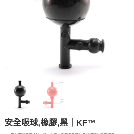
安全吸球,橡膠,黑｜KF™