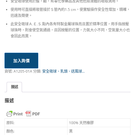
安全吸球使用於酸，鹼，有毒化學藥品及其他危險液體的吸取滴用。
使用時可直接將吸管接於Ｓ管內約1.5 cm，使實驗操作安全性增加，精確，
迅速及簡便。
此安全吸球Ａ.Ｅ.Ｓ.點內各有特製金屬球珠而且置於精準位置，用手指按壓
球珠時，則會使空氣通過，且因按壓的位置，力氣大小不同，空氣量大小也
會因此而異。
加入詢價
貨號:
A1205-01A
分類:
安全吸球、乳頭、送風球...
描述
描述
原料:
100% 天然橡膠
顏色:
黑