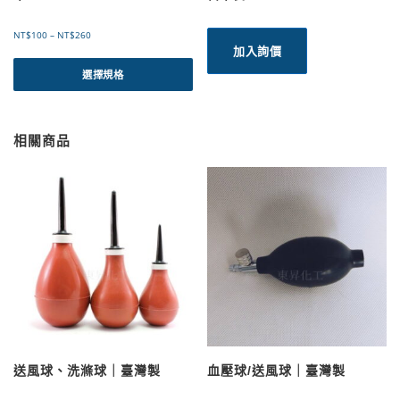
價
NT$
100
–
NT$
260
格
加入詢價
此
範
產
選擇規格
圍
品
：
有
N
T
多
相關商品
$
種
1
款
0
式
0
。
到
可
N
T
在
$
產
2
品
6
頁
0
面
選
擇
選
送風球、洗滌球｜臺灣製
血壓球/送風球｜臺灣製
項