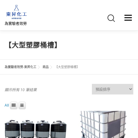
跳
至
主
選單
要
為實驗者效勞
內
容
首頁
關於我們
聯絡我們
產品介紹
FB專頁
【大型塑膠桶槽】
網路商店
直購專區
詢價車、購物車/會員
為實驗者效勞-東昇化工
商品
【大型塑膠桶槽】
顯示所有 10 筆結果
All