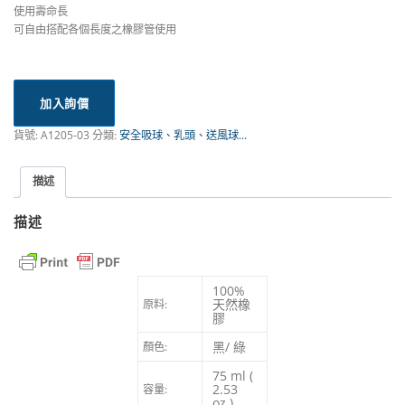
使用壽命長
可自由搭配各個長度之橡膠管使用
加入詢價
貨號:
A1205-03
分類:
安全吸球、乳頭、送風球...
描述
描述
100%
天然橡
原料:
膠
黑/ 綠
顏色:
75 ml (
2.53
容量:
oz.)