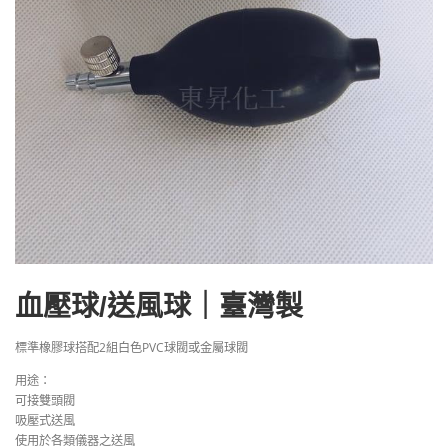
血壓球/送風球｜臺灣製
標準橡膠球搭配2組白色PVC球閥或金屬球閥
用途：
可接雙頭閥
吸壓式送風
使用於各類儀器之送風