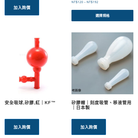
價
NT$
120
–
NT$
192
加入詢價
格
此
範
產
選擇規格
圍
品
：
有
N
T
多
$
種
1
款
2
式
0
。
到
可
N
T
在
$
產
1
品
9
頁
2
面
選
安全吸球,矽膠,紅｜KF™
矽膠帽｜刻度吸管、移液管用
擇
｜日本製
選
項
加入詢價
加入詢價