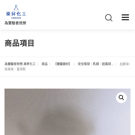
跳
至
主
選單
要
為實驗者效勞
內
容
首頁
關於我們
聯絡我們
產品介紹
FB專頁
商品項目
網路商店
直購專區
詢價車、購物車/會員
為實驗者效勞-東昇化工
商品
【實驗器材】
安全吸球、乳頭、送風球...
血壓球/
送風球｜臺灣製