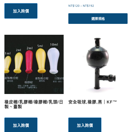
價
NT$
120
–
NT$
192
加入詢價
格
此
範
產
選擇規格
圍
品
：
有
N
T
多
$
種
1
款
2
式
0
。
到
可
N
T
在
$
產
1
品
9
頁
2
面
選
橡皮帽/乳膠帽/橡膠帽/乳頭/日
安全吸球,橡膠,黑｜KF™
擇
製、臺製
選
項
加入詢價
加入詢價