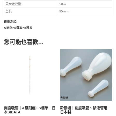
最大吸取量:
50ml
全長:
95mm
使用方式:
A排空>S吸取>E釋放
您可能也喜歡…
刻度吸管｜A級刻度JIS標準｜日
矽膠帽｜刻度吸管、移液管用｜
本SIBATA
日本製