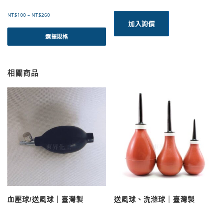
價
NT$
100
–
NT$
260
格
加入詢價
此
範
產
選擇規格
圍
品
：
有
N
T
多
相關商品
$
種
1
款
0
式
0
。
到
可
N
T
在
$
產
2
品
6
頁
0
面
選
擇
選
血壓球/送風球｜臺灣製
送風球、洗滌球｜臺灣製
項