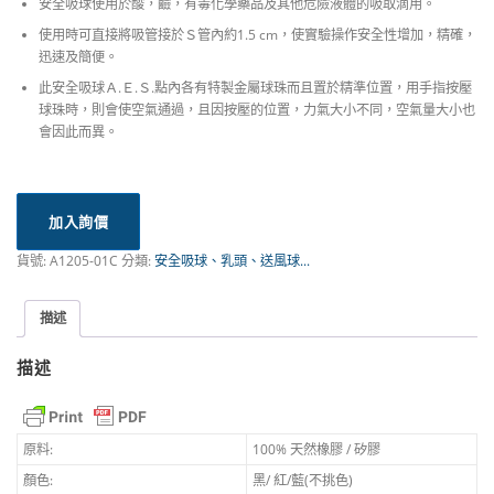
安全吸球使用於酸，鹼，有毒化學藥品及其他危險液體的吸取滴用。
使用時可直接將吸管接於Ｓ管內約1.5 cm，使實驗操作安全性增加，精確，
迅速及簡便。
此安全吸球Ａ.Ｅ.Ｓ.點內各有特製金屬球珠而且置於精準位置，用手指按壓
球珠時，則會使空氣通過，且因按壓的位置，力氣大小不同，空氣量大小也
會因此而異。
加入詢價
貨號:
A1205-01C
分類:
安全吸球、乳頭、送風球...
描述
描述
原料:
100% 天然橡膠 / 矽膠
顏色:
黑/ 紅/藍(不挑色)