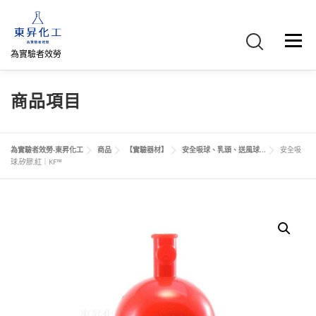
跳
至
主
選單
要
為實驗者效勞
內
容
首頁
關於我們
聯絡我們
產品介紹
FB專頁
商品項目
網路商店
直購專區
詢價車、購物車/會員
為實驗者效勞-東昇化工
商品
【實驗器材】
安全吸球、乳頭、送風球...
安全吸
球,矽膠,紅｜KF™