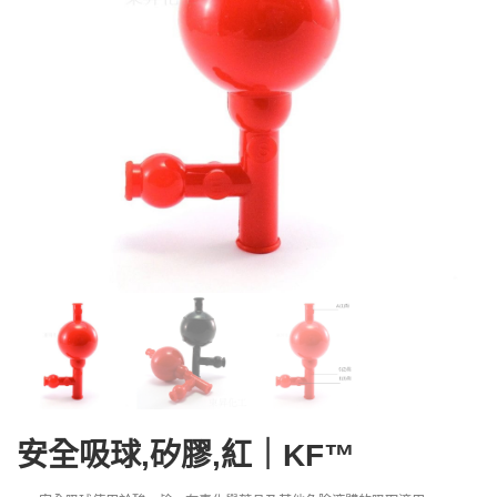
安全吸球,矽膠,紅｜KF™