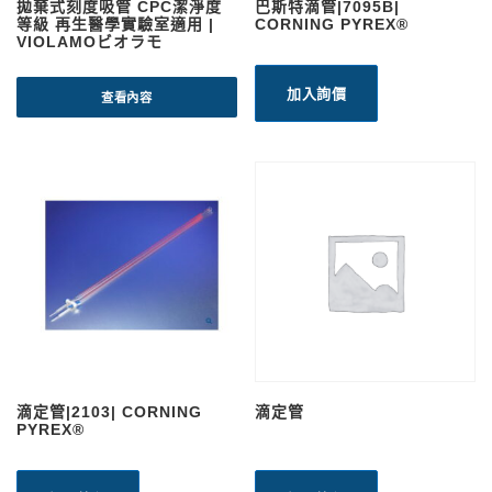
拋棄式刻度吸管 CPC潔淨度
巴斯特滴管|7095B|
等級 再生醫學實驗室適用 |
CORNING PYREX®
VIOLAMOビオラモ
加入詢價
查看內容
滴定管|2103| CORNING
滴定管
PYREX®