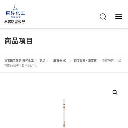
跳
至
主
選單
要
為實驗者效勞
內
容
首頁
關於我們
聯絡我們
產品介紹
FB專頁
商品項目
網路商店
直購專區
詢價車、購物車/會員
為實驗者效勞-東昇化工
商品
【實驗器材】
刻度吸管、滴定管
刻度吸管｜A級
刻度JIS標準｜日本SIBATA