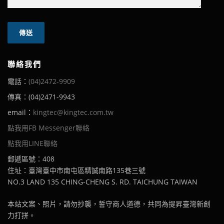
聯絡我們
電話：
(04)2472-9909
傳真：(04)2471-9943
email：
kingtec@kingtec.com.tw
點我用FB Messenger聯絡
點我用LINE聯絡
郵遞區號：408
住址：臺灣臺中市南屯區精誠南路135巷三號
NO.3 LAND 135 CHING-CHENG S. RD. TAICHUNG TAIWAN
本站文案、照片，請勿抄襲，誓守商人道德，共同為提昇臺灣新創
力打拼。