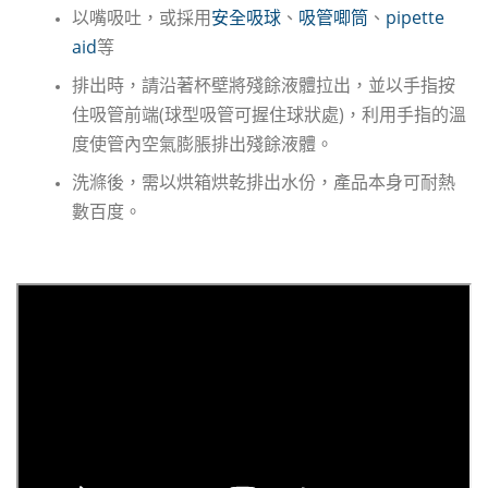
以嘴吸吐，或採用
安全吸球
、
吸管唧筒
、
pipette
aid
等
排出時，請沿著杯壁將殘餘液體拉出，並以手指按
住吸管前端(球型吸管可握住球狀處)，利用手指的溫
度使管內空氣膨脹排出殘餘液體。
洗滌後，需以烘箱烘乾排出水份，產品本身可耐熱
數百度。