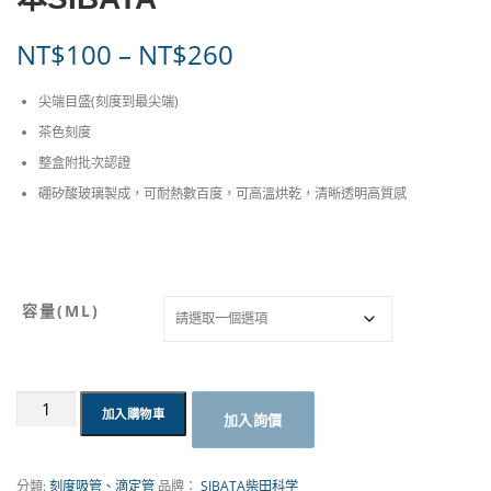
價
NT$
100
–
NT$
260
格
尖端目盛(刻度到最尖端)
範
茶色刻度
整盒附批次認證
圍
硼矽酸玻璃製成，可耐熱數百度，可高溫烘乾，清晰透明高質感
：
N
T
容量(ML)
$
1
刻
加入購物車
加入詢價
度
0
吸
管
分類:
刻度吸管、滴定管
品牌：
SIBATA柴田科学
｜