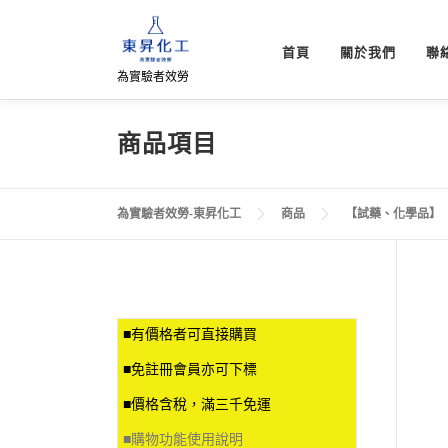
跳
至
首頁
關於我們
聯
主
為實驗者效勞
要
內
容
商品項目
為實驗者效勞-東昇化工
商品
【試藥、化學品】
■有價格者可直接購買
■免註冊會員亦可下標
■價格含稅，滿三千免運
■
購物功能使用說明