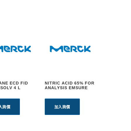
ANE ECD FID
NITRIC ACID 65% FOR
SOLV 4 L
ANALYSIS EMSURE
入詢價
加入詢價