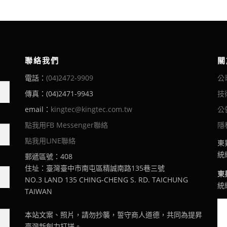
聯絡我們
關
電話：
(04)2472-9909
公
傳真：(04)2471-9943
技
email：
kingtec@kingtec.com.tw
公
點我用FB Messenger聯絡
隱
點我用LINE聯絡
東
統編
郵遞區號：408
住址：臺灣臺中市南屯區精誠南路135巷三號
東
NO.3 LAND 135 CHING-CHENG S. RD. TAICHUNG
統編
TAIWAN
本站文案、照片，請勿抄襲，誓守商人道德，共同為提昇
臺灣新創力打拼。