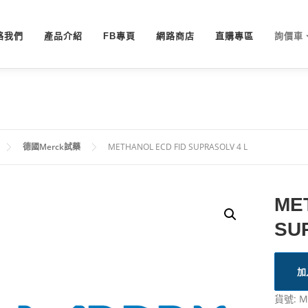
絡我們
產品介紹
FB專頁
網路商店
直購專區
詢價車
德國Merck試藥
METHANOL ECD FID SUPRASOLV 4 L
ME
SU
加
貨號:
M