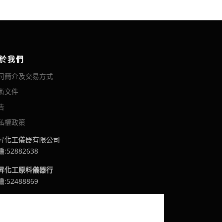
於我們
司簡介及交易方式
術文件
告
私權政策
昇化工儀器有限公司
:52882638
昇化工原料儀器行
:52488869