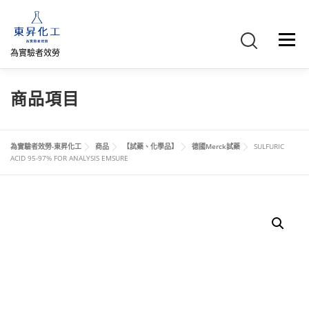
跳
至
主
選單
要
為實驗者效勞
內
容
首頁
關於我們
聯絡我們
產品介紹
FB專頁
商品項目
網路商店
直購專區
詢價車、購物車/會員
為實驗者效勞-東昇化工
商品
【試藥、化學品】
德國Merck試藥
SULFURIC
ACID 95-97% FOR ANALYSIS EMSURE