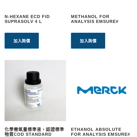
N-HEXANE ECD FID
METHANOL FOR
SUPRASOLV 4 L
ANALYSIS EMSURE#
加入詢價
加入詢價
化學需氧量標準液，認證標準
ETHANOL ABSOLUTE
物質COD STANDARD
FOR ANALYSIS EMSURE#