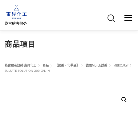
跳
至
主
選單
要
為實驗者效勞
內
容
首頁
關於我們
聯絡我們
產品介紹
FB專頁
商品項目
網路商店
直購專區
詢價車、購物車/會員
為實驗者效勞-東昇化工
商品
【試藥、化學品】
德國Merck試藥
MERCURY(II)
SULFATE SOLUTION 200 G/L IN