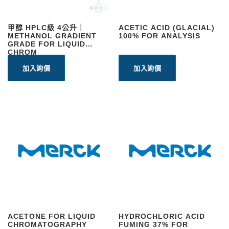
甲醇 HPLC級 4公升｜
ACETIC ACID (GLACIAL)
METHANOL GRADIENT
100% FOR ANALYSIS
GRADE FOR LIQUID
CHROM
加入詢價
加入詢價
ACETONE FOR LIQUID
HYDROCHLORIC ACID
CHROMATOGRAPHY
FUMING 37% FOR