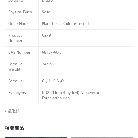
Solubility
DMSO
Physical Form
Solid
Other Notes
Plant Tissue Culture Tested
Product
C279
Number
CAS Number
68157-60-8
Formula
247.68
Weight
Formula
C
H
ClN
O
12
10
3
Synonyms
N-(2-Chloro-4-pyridyl)-N-phenylurea,
Forchlorfenuron
# 氯吡脲
相關商品