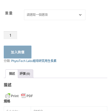
重量
4-
CPPU(福
芬
素)
加入詢價
C279
|
分類:
PhytoTech Labs組培研究用生長素
PhytoTech
數
量
描述
評價 (0)
描述
規格