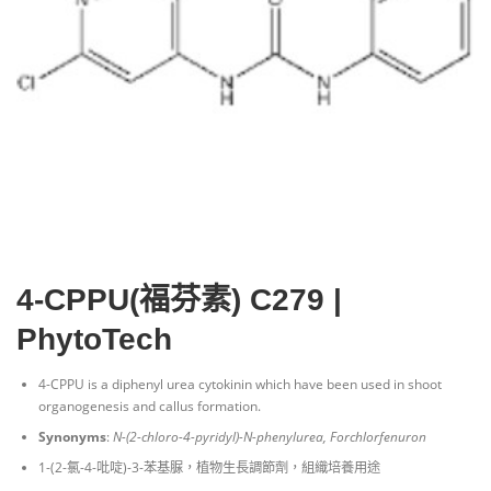
4-CPPU(福芬素) C279 |
PhytoTech
4-CPPU is a diphenyl urea cytokinin which have been used in shoot
organogenesis and callus formation.
Synonyms
:
N
-(2-chloro-4-pyridyl)-
N
-phenylurea, Forchlorfenuron
1-(2-氯-4-吡啶)-3-苯基脲，植物生長調節劑，組織培養用途