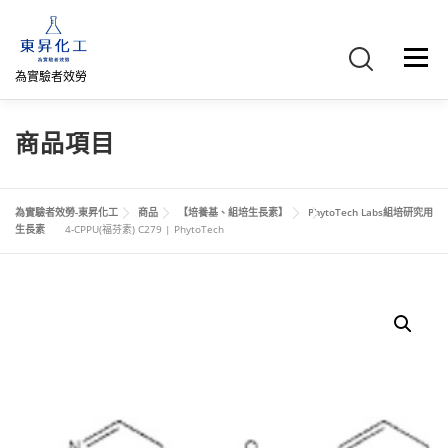
跳
至
主
選單
要
為實驗者效勞
內
容
首頁
關於我們
聯絡我們
產品介紹
FB專頁
商品項目
網路商店
直購專區
詢價車、購物車/會員
為實驗者效勞-東昇化工
商品
【培養基、組培生長素】
PhytoTech Labs組培研究用
生長素
4-CPPU(福芬素) C279 | PhytoTech