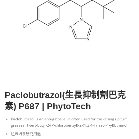
Paclobutrazol(生長抑制劑巴克
素) P687 | PhytoTech
Paclobutrazol is an anti-gibberellin often used for thickening up turf
grasses; 1-tert-butyl-2-(P-chlorobenzyl)-2-(1,2,4-Triazol-1-yl)Ethanol
組織培養研究用途