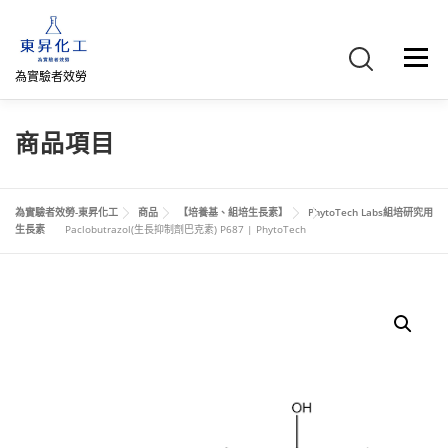
跳
至
主
選單
要
為實驗者效勞
內
容
首頁
關於我們
聯絡我們
產品介紹
FB專頁
商品項目
網路商店
直購專區
詢價車、購物車/會員
為實驗者效勞-東昇化工
商品
【培養基、組培生長素】
PhytoTech Labs組培研究用
生長素
Paclobutrazol(生長抑制劑巴克素) P687 | PhytoTech