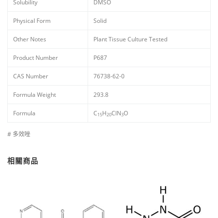
Solubility
DMSO
Physical Form
Solid
Other Notes
Plant Tissue Culture Tested
Product Number
P687
CAS Number
76738-62-0
Formula Weight
293.8
Formula
C
H
ClN
O
15
20
3
# 多效唑
相關商品