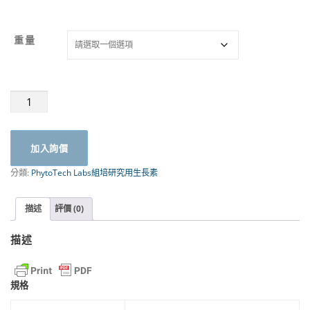
重量
Paclobutrazol(生
長
抑
制
加入詢價
劑
巴
分類:
PhytoTech Labs組培研究用生長素
克
素)
P687
描述
評價 (0)
|
PhytoTech
描述
數
量
規格