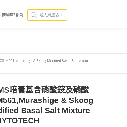
Products search
、購物車/會員
,Murashige & Skoog Modified Basal Salt Mixture |
2MS培養基含硝酸銨及硝酸
561,Murashige & Skoog
ified Basal Salt Mixture
PHYTOTECH