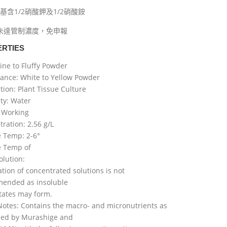
基含1/2硝酸鉀及1/2硝酸銨
未達管制濃度，免申報
RTIES
ine to Fluffy Powder
ance: White to Yellow Powder
tion: Plant Tissue Culture
ity: Water
l Working
ration: 2.56 g/L
e Temp: 2-6°
e Temp of
olution:
tion of concentrated solutions is not
ended as insoluble
tates may form.
otes: Contains the macro- and micronutrients as
bed by Murashige and