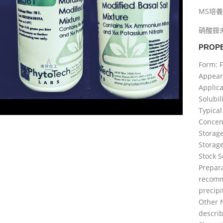
MS培養
硝酸銨
PROPE
Form: F
Appear
Applica
Solubil
Typica
Concent
Storag
Storag
Stock S
Prepara
recomm
precipi
Other N
descri