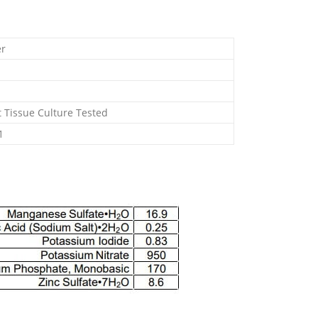
,Murashige
r
ed
d
e
t Tissue Culture Tested
1
TECH