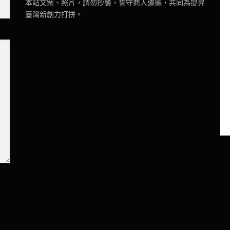
本站文案、照片，請勿抄襲，誓守商人道德，共同為提昇
臺灣新創力打拼。