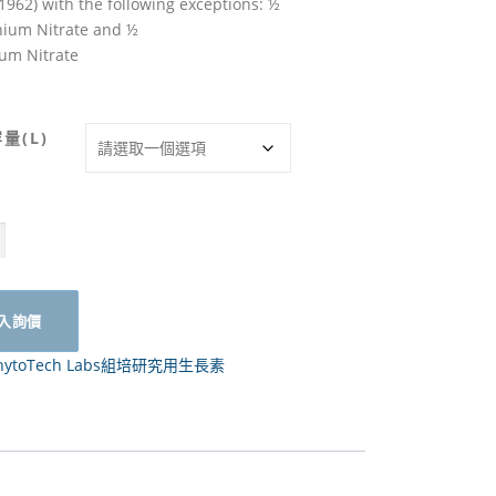
1962) with the following exceptions: ½
um Nitrate and ½
ium Nitrate
量(L)
入詢價
hytoTech Labs組培研究用生長素