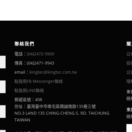
聯絡我們
關
電話：
(04)2472-9909
公
傳真：(04)2471-9943
技
email：
kingtec@kingtec.com.tw
公
點我用FB Messenger聯絡
隱
點我用LINE聯絡
東
統編
郵遞區號：408
住址：臺灣臺中市南屯區精誠南路135巷三號
東
NO.3 LAND 135 CHING-CHENG S. RD. TAICHUNG
統編
TAIWAN