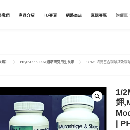
絡我們
產品介紹
FB專頁
網路商店
直購專區
詢價車
長素】
PhytoTech Labs組培研究用生長素
1/2MS培養基含硝酸銨及硝酸鉀,M561
1/
鉀,M
Mod
| 