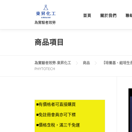
跳
至
首頁
關於我們
聯
主
為實驗者效勞
要
內
容
商品項目
為實驗者效勞-東昇化工
商品
【培養基、組培生
PHYTOTECH
■有價格者可直接購買
■免註冊會員亦可下標
■價格含稅，滿三千免運