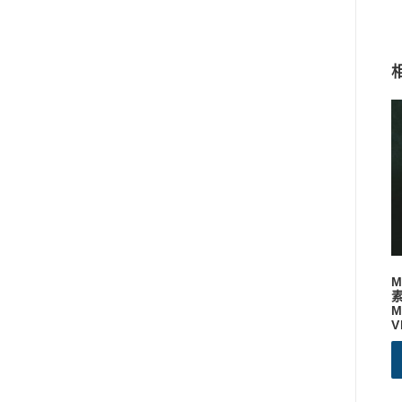
素
M
V
P