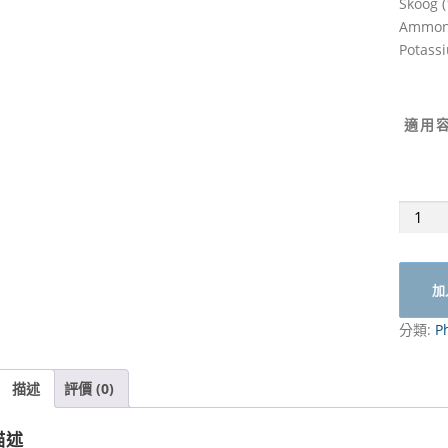
Skoog (
Ammoni
Potass
適用容
1/2MS
培
養
基
加
含
硝
分類:
P
酸
銨
描述
評價 (0)
及
硝
描述
酸