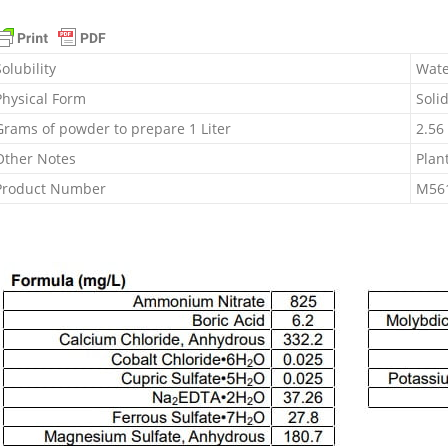
鉀,M561
&
Skoog
Solubility
Wate
Modifi
Physical Form
Soli
Basal
Grams of powder to prepare 1 Liter
2.56
Salt
Mixtur
Other Notes
Plan
|
Product Number
M56
PHYTO
數
量