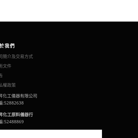
於我們
司簡介及交易方式
術文件
告
私權政策
昇化工儀器有限公司
:52882638
昇化工原料儀器行
:52488869