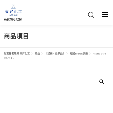
跳
至
主
選單
要
為實驗者效勞
內
容
首頁
關於我們
聯絡我們
產品介紹
FB專頁
商品項目
網路商店
直購專區
詢價車、購物車/會員
為實驗者效勞-東昇化工
商品
【試藥、化學品】
德國Merck試藥
Acetic acid
100% EL