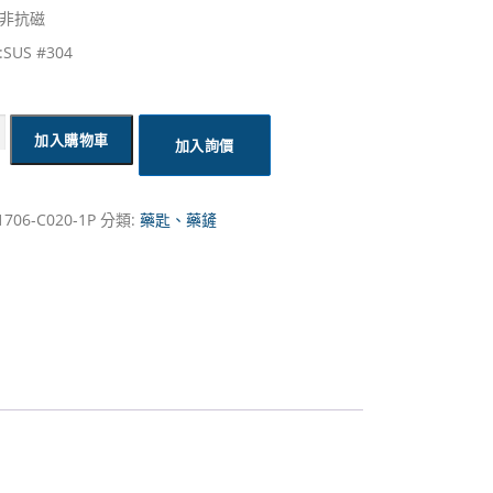
非抗磁
SUS #304
加入購物車
加入詢價
1706-C020-1P
分類:
藥匙、藥鏟
cm