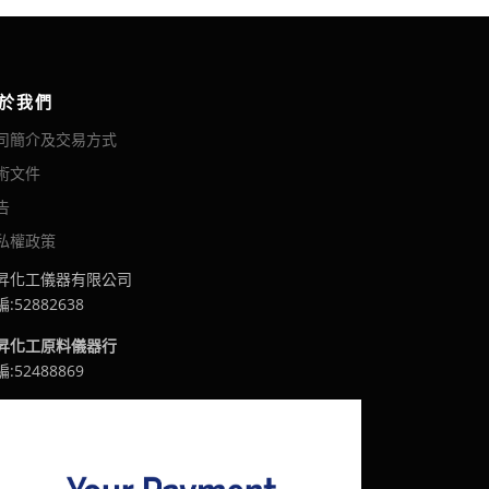
3
款
0
式
到
。
N
可
T
於我們
在
$
產
2
司簡介及交易方式
0
品
術文件
0
頁
告
面
選
私權政策
擇
昇化工儀器有限公司
選
:52882638
項
昇化工原料儀器行
:52488869