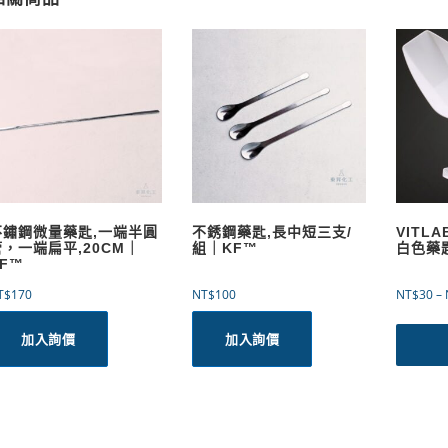
不鏽鋼微量藥匙,一端半圓
不銹鋼藥匙,長中短三支/
VITL
管，一端扁平,20CM｜
組｜KF™
白色藥
F™
T$
170
NT$
100
NT$
30
–
加入詢價
加入詢價