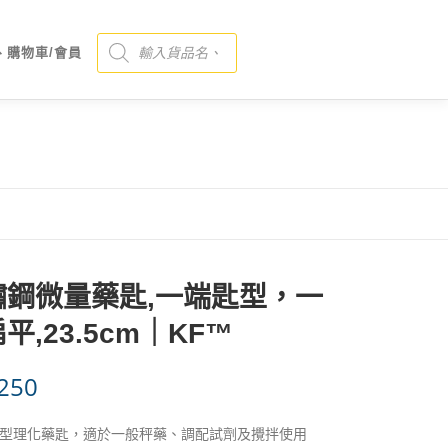
Products search
、購物車/會員
鏽鋼微量藥匙,一端匙型，一
平,23.5cm｜KF™
250
型理化藥匙，適於一般秤藥、調配試劑及攪拌使用