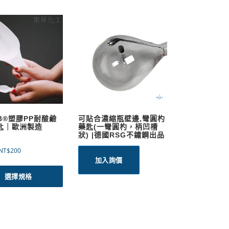
AB®塑膠PP耐酸鹼
可貼合濃縮瓶壁邊,彎圓杓
匙｜歐洲製造
藥匙(一彎圓杓，柄凹槽
狀) |德國RSG不鏽鋼出品
價
NT$
200
加入詢價
格
此
範
產
選擇規格
圍
品
：
有
N
多
T
$
種