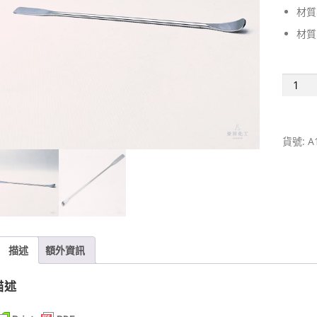
材質
材質:
不
鏽
鋼
微
貨號:
A
量
藥
匙,
一
端
匙
型，
描述
額外資訊
一
端
描述
扁
平,23.5