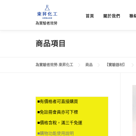
跳
至
首頁
關於我們
聯
主
為實驗者效勞
要
內
容
商品項目
為實驗者效勞-東昇化工
商品
【實驗器材】
■有價格者可直接購買
■免註冊會員亦可下標
■價格含稅，滿三千免運
■
購物功能使用說明