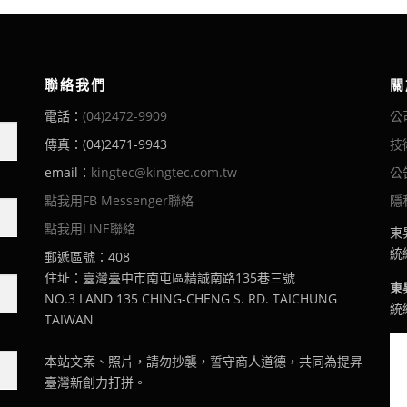
聯絡我們
關
電話：
(04)2472-9909
公
傳真：(04)2471-9943
技
email：
kingtec@kingtec.com.tw
公
點我用FB Messenger聯絡
隱
點我用LINE聯絡
東
統編
郵遞區號：408
住址：臺灣臺中市南屯區精誠南路135巷三號
東
NO.3 LAND 135 CHING-CHENG S. RD. TAICHUNG
統編
TAIWAN
本站文案、照片，請勿抄襲，誓守商人道德，共同為提昇
臺灣新創力打拼。