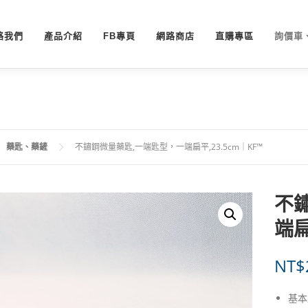
絡我們
產品介紹
FB專頁
網路商店
直購專區
詢價車
藥匙、藥鏟
不鏽鋼微量藥匙,一端匙型，一端扁平,23.5cm｜KF™
不
端扁
NT$
基本