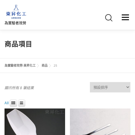
跳
至
主
選單
要
為實驗者效勞
內
容
首頁
關於我們
聯絡我們
產品介紹
FB專頁
商品項目
網路商店
直購專區
詢價車、購物車/會員
為實驗者效勞-東昇化工
商品
25
顯示所有 8 筆結果
All