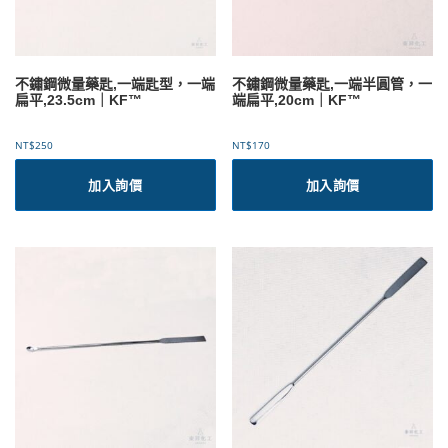
0
品
0
頁
面
選
不鏽鋼微量藥匙,一端匙型，一端
不鏽鋼微量藥匙,一端半圓管，一
擇
扁平,23.5cm｜KF™
端扁平,20cm｜KF™
選
項
NT$
250
NT$
170
加入詢價
加入詢價