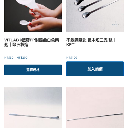
VITLAB®塑膠PP耐酸鹼白色藥
不銹鋼藥匙,長中短三支/組｜
匙｜歐洲製造
KF™
價
NT$
30
–
NT$
200
NT$
100
格
此
範
加入詢價
產
選擇規格
圍
品
：
有
N
T
多
$
種
3
款
0
式
到
。
N
可
T
$
在
2
產