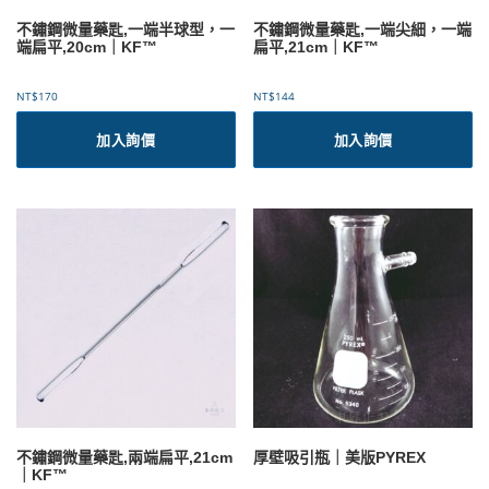
不鏽鋼微量藥匙,一端半球型，一
不鏽鋼微量藥匙,一端尖細，一端
端扁平,20cm｜KF™
扁平,21cm｜KF™
NT$
170
NT$
144
加入詢價
加入詢價
不鏽鋼微量藥匙,兩端扁平,21cm
厚壁吸引瓶｜美版PYREX
｜KF™