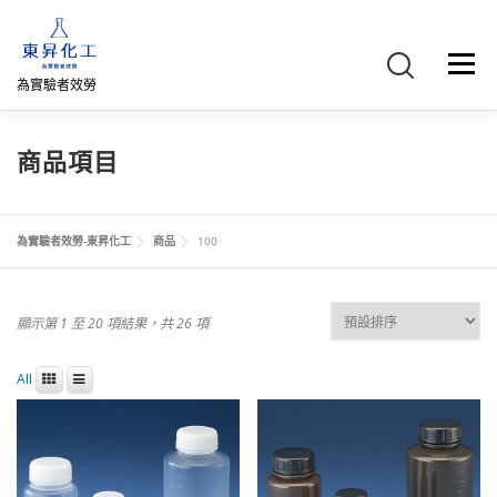
跳
至
主
選單
要
為實驗者效勞
內
容
首頁
關於我們
聯絡我們
產品介紹
FB專頁
商品項目
網路商店
直購專區
詢價車、購物車/會員
為實驗者效勞-東昇化工
商品
100
顯示第 1 至 20 項結果，共 26 項
All