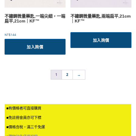
不鏽鋼微量藥匙,一端尖細，一端
不鏽鋼微量藥匙,兩端扁平,21cm
扁平,21cm｜KF™
｜KF™
NT$
144
加入詢價
加入詢價
1
2
→
■有價格者可直接購買
■免註冊會員亦可下標
■價格含稅，滿三千免運