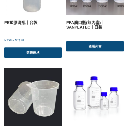
4
6
品
品
2
5
頁
頁
面
面
選
選
PE塑膠滴瓶｜台製
PFA廣口瓶(無內塞)｜
擇
擇
SANPLATEC｜日製
選
選
項
項
價
NT$
8
–
NT$
20
格
查看內容
此
範
產
選擇規格
圍
品
：
有
N
T
多
$
種
8
款
到
式
N
。
T
可
$
2
在
0
產
品
頁
面