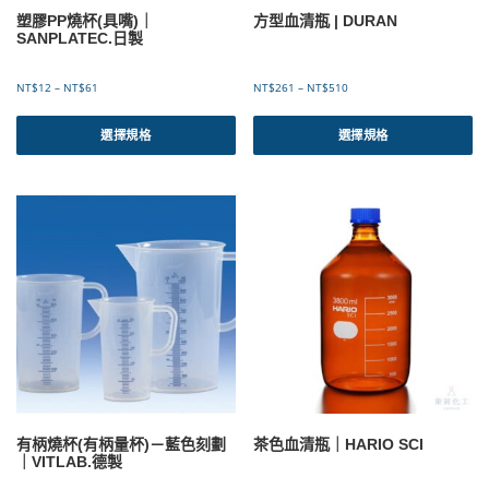
選
塑膠PP燒杯(具嘴)｜
方型血清瓶 | DURAN
擇
SANPLATEC.日製
選
項
價
價
NT$
12
–
NT$
61
NT$
261
–
NT$
510
格
格
此
此
範
範
產
產
選擇規格
選擇規格
圍
圍
品
品
：
：
有
有
N
N
T
T
多
多
$
$
種
種
1
2
款
款
2
6
式
式
到
1
。
。
N
到
可
可
T
N
$
T
在
在
6
$
產
產
1
5
品
品
1
頁
頁
0
面
面
選
選
有柄燒杯(有柄量杯)－藍色刻劃
茶色血清瓶｜HARIO SCI
擇
擇
｜VITLAB.德製
選
選