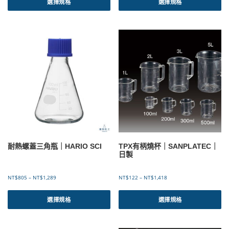
產
產
選擇規格
選擇規格
圍
圍
品
品
：
：
有
有
N
N
T
T
多
多
$
$
種
種
1
1
款
款
6
3
式
式
2
2
。
。
到
到
可
可
N
N
T
T
在
在
$
$
產
產
2
4
品
品
,
,
頁
頁
2
0
面
面
8
4
選
選
2
3
耐熱螺蓋三角瓶｜HARIO SCI
TPX有柄燒杯｜SANPLATEC｜
擇
擇
日製
選
選
項
項
價
價
NT$
805
–
NT$
1,289
NT$
122
–
NT$
1,418
格
格
此
此
範
範
產
產
選擇規格
選擇規格
圍
圍
品
品
：
：
有
有
N
N
T
T