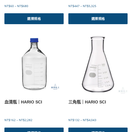
項
項
價
價
NT$
60
–
NT$
680
NT$
447
–
NT$
5,325
格
格
此
此
範
範
產
產
選擇規格
選擇規格
圍
圍
品
品
：
：
有
有
N
N
T
T
多
多
$
$
種
種
6
4
款
款
0
4
式
式
到
7
。
。
N
到
可
可
T
N
$
T
在
在
6
$
產
產
8
5
品
品
0
,
頁
頁
3
面
面
2
選
選
5
血清瓶｜HARIO SCI
三角瓶｜HARIO SCI
擇
擇
選
選
項
項
價
價
NT$
162
–
NT$
2,282
NT$
132
–
NT$
4,043
格
格
此
此
範
範