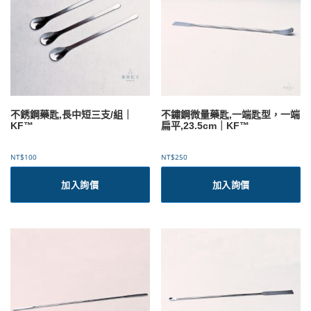
式
到
。
N
可
T
$
在
2
產
0
品
0
頁
面
選
不銹鋼藥匙,長中短三支/組｜
不鏽鋼微量藥匙,一端匙型，一端
擇
KF™
扁平,23.5cm｜KF™
選
項
NT$
100
NT$
250
加入詢價
加入詢價