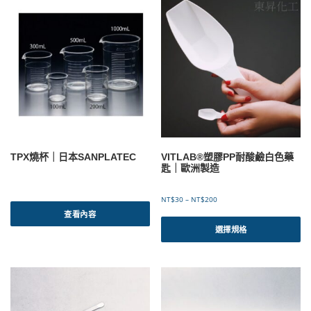
多
多
$
$
種
種
8
1
款
款
0
2
式
式
5
2
。
。
到
到
可
可
N
N
T
T
在
在
$
$
產
產
1
1
品
品
,
,
頁
頁
2
4
面
面
8
1
選
選
9
8
TPX燒杯｜日本SANPLATEC
VITLAB®塑膠PP耐酸鹼白色藥
擇
擇
匙｜歐洲製造
選
選
項
項
價
NT$
30
–
NT$
200
格
查看內容
此
範
產
選擇規格
圍
品
：
有
N
T
多
$
種
3
款
0