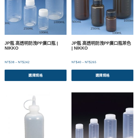
JP瓶 高透明防洩PP廣口瓶 |
JP瓶 高透明防洩PP廣口瓶茶色
NIKKO
| NIKKO
價
價
NT$
38
–
NT$
242
NT$
40
–
NT$
265
格
格
此
此
範
範
產
產
選擇規格
選擇規格
圍
圍
品
品
：
：
有
有
N
N
T
T
多
多
$
$
種
種
3
4
款
款
8
0
式
式
到
到
。
。
N
N
可
可
T
T
$
$
在
在
2
2
產
產