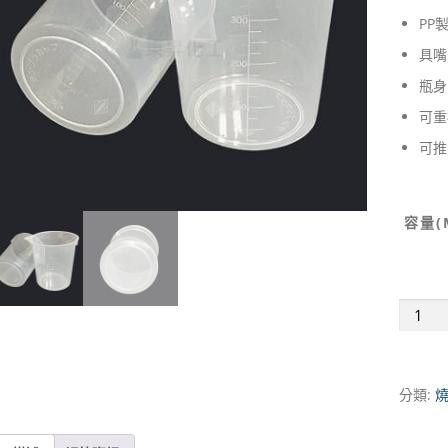
PP
具嘴
瓶身
可重
可推
容量(
塑
膠
PP
燒
分類:
杯
(具
嘴)