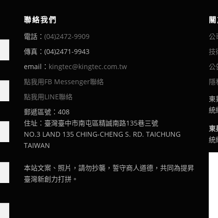
聯絡我們
關
電話：
(04)2472-9909
公
傳真：(04)2471-9943
技
email：
kingtec@kingtec.com.tw
公
點我用FB Messenger聯絡
隱
點我用LINE聯絡
東
統編
郵遞區號：408
住址：臺灣臺中市南屯區精誠南路135巷三號
東
NO.3 LAND 135 CHING-CHENG S. RD. TAICHUNG
統編
TAIWAN
本站文案、照片，請勿抄襲，誓守商人道德，共同為提昇
臺灣新創力打拼。