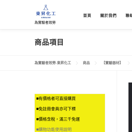
跳
至
首頁
關於我們
聯
主
為實驗者效勞
要
內
容
商品項目
為實驗者效勞-東昇化工
商品
【實驗器材】
■有價格者可直接購買
■免註冊會員亦可下標
■價格含稅，滿三千免運
■
購物功能使用說明