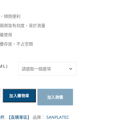
範
製
圍
，傾倒便利
兩側皆有刻度，易於測量
：
複使用
N
疊存放，不占空間
T
$
ML)
1
2
加入購物車
加入詢價
到
N
燒杯
,
【直購專區】
品牌：
SANPLATEC
T