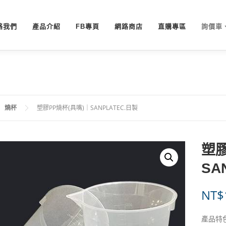
絡我們
產品介紹
FB專頁
網路商店
直購專區
詢價車
燒杯
塑膠PP燒杯(具嘴)｜SANPLATEC.日製
塑膠
SA
NT$
產品特