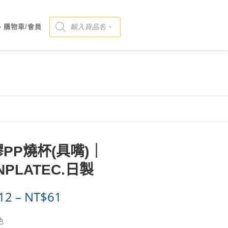
Products search
、購物車/會員
PP燒杯(具嘴)｜
NPLATEC.日製
價
12
–
NT$
61
格
色