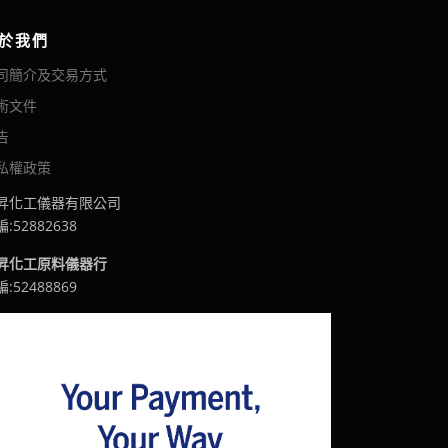
。
。
到
N
可
可
N
T
於我們
在
在
T
$
司簡介及交易方式
產
產
$
5
1
,
品
品
術文件
,
4
頁
頁
4
9
告
面
面
1
6
選
選
私權政策
8
擇
擇
昇化工儀器有限公司
選
選
:52882638
項
項
昇化工原料儀器行
:52488869