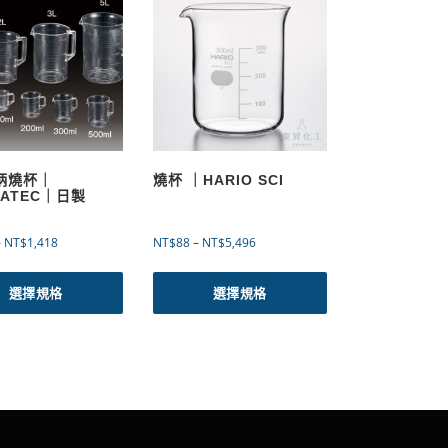
有柄燒杯｜
燒杯 ｜HARIO SCI
LATEC｜日製
價
價
–
NT$
1,418
NT$
88
–
NT$
5,496
格
格
此
此
範
範
產
產
選擇規格
選擇規格
圍
圍
品
品
：
：
有
有
N
N
多
多
T
T
$
$
種
種
1
8
款
款
2
8
式
式
2
到