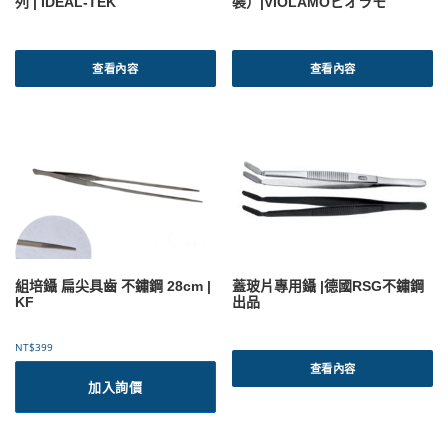
列 | IDEAL-TEK
裝）|VIOLAMOビオラモ
查看內容
查看內容
組培鑷 扁尖具齒 不鏽鋼 28cm |
蓋玻片專用鑷 |德國RSG不鏽鋼
KF
出品
NT$
399
查看內容
加入詢價