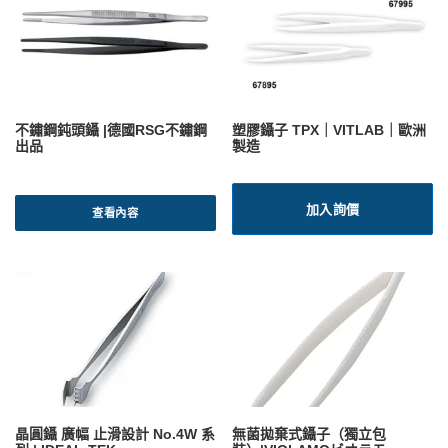
不鏽鋼鈍頭鑷 |德國RSG不鏽鋼
塑膠鑷子 TPX｜VITLAB｜歐洲
出品
製造
加入詢價
查看內容
晶圓鑷 廣幅 止滑設計 No.4W 系
無菌拋棄式鑷子（獨立包