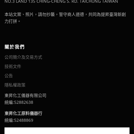
NO.3 LAND 135 CHING-CHENG S. RD. TAICHUNG TAIWAN
本站文案、照片，請勿抄襲，誓守商人道德，共同為提昇臺灣新創
力打拼。
關於我們
公司簡介及交易方式
技術文件
公告
隱私權政策
東昇化工儀器有限公司
統編:52882638
東昇化工原料儀器行
統編:52488869