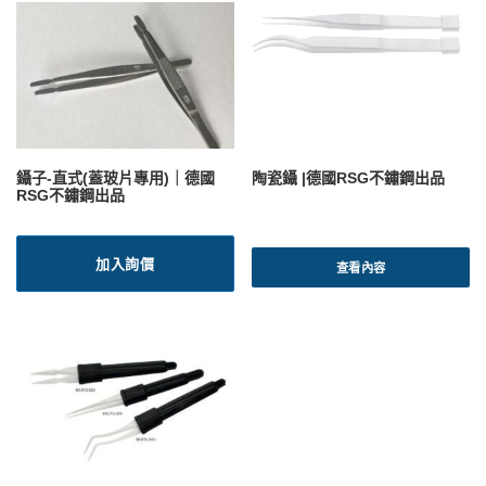
鑷子-直式(蓋玻片專用)｜德國
陶瓷鑷 |德國RSG不鏽鋼出品
RSG不鏽鋼出品
加入詢價
查看內容