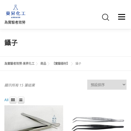
跳
至
主
選單
要
為實驗者效勞
內
容
首頁
關於我們
聯絡我們
產品介紹
FB專頁
鑷子
網路商店
直購專區
詢價車、購物車/會員
為實驗者效勞-東昇化工
商品
【實驗器材】
鑷子
顯示所有 15 筆結果
All