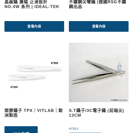
晶圓鑷 廣幅 止滑設計
不鏽鋼尖彎鑷 |德國RSG不鏽
NO.4W 系列 | IDEAL-TEK
鋼出品
查看內容
查看內容
塑膠鑷子 TPX｜VITLAB｜歐
S.T鑷子/3C電子鑷 (前端尖)
洲製造
13CM
NT$
53