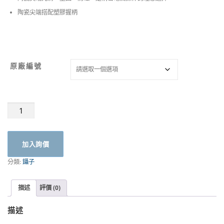
陶瓷尖端搭配塑膠握柄
原廠編號
陶
瓷
鑷
(塑
加入詢價
膠
握
分類:
鑷子
柄)
|
德
描述
評價 (0)
國
RSG
描述
不