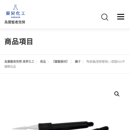
跳
至
主
選單
要
為實驗者效勞
內
容
首頁
關於我們
聯絡我們
產品介紹
FB專頁
商品項目
網路商店
直購專區
詢價車、購物車/會員
為實驗者效勞-東昇化工
商品
【實驗器材】
鑷子
陶瓷鑷(塑膠握柄) |德國RSG不
鏽鋼出品