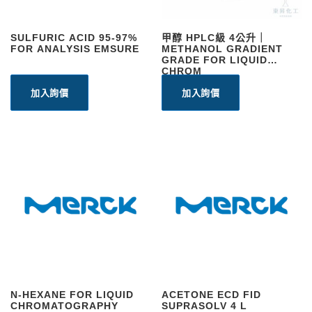
SULFURIC ACID 95-97%
甲醇 HPLC級 4公升｜
FOR ANALYSIS EMSURE
METHANOL GRADIENT
GRADE FOR LIQUID
CHROM
加入詢價
加入詢價
N-HEXANE FOR LIQUID
ACETONE ECD FID
CHROMATOGRAPHY
SUPRASOLV 4 L