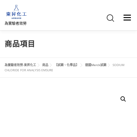
跳
至
主
選單
要
為實驗者效勞
內
容
首頁
關於我們
聯絡我們
產品介紹
FB專頁
商品項目
網路商店
直購專區
詢價車、購物車/會員
為實驗者效勞-東昇化工
商品
【試藥、化學品】
德國Merck試藥
SODIUM
CHLORIDE FOR ANALYSIS EMSURE