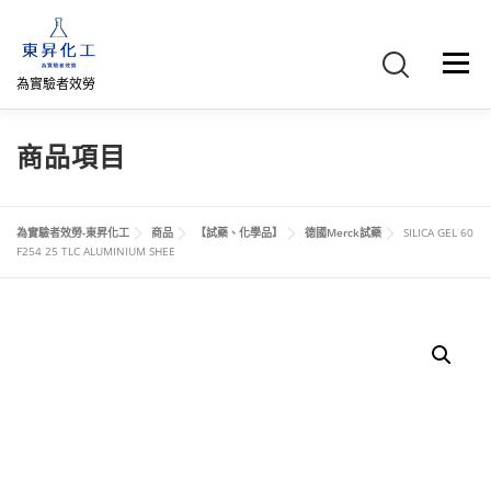
跳
至
主
選單
要
為實驗者效勞
內
容
首頁
關於我們
聯絡我們
產品介紹
FB專頁
商品項目
網路商店
直購專區
詢價車、購物車/會員
為實驗者效勞-東昇化工
商品
【試藥、化學品】
德國Merck試藥
SILICA GEL 60
F254 25 TLC ALUMINIUM SHEE