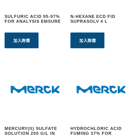
SULFURIC ACID 95-97%
N-HEXANE ECD FID
FOR ANALYSIS EMSURE
SUPRASOLV 4 L
加入詢價
加入詢價
MERCURY(II) SULFATE
HYDROCHLORIC ACID
SOLUTION 200 G/L IN
FUMING 37% FOR