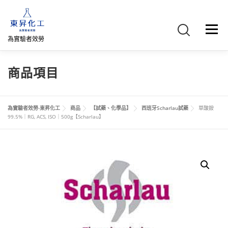
跳
至
主
選單
要
為實驗者效勞
內
容
首頁
關於我們
聯絡我們
產品介紹
FB專頁
商品項目
網路商店
直購專區
詢價車、購物車/會員
為實驗者效勞-東昇化工
商品
【試藥、化學品】
西班牙Scharlau試藥
草酸銨
99.5%｜RG, ACS, ISO｜500g【Scharlau】