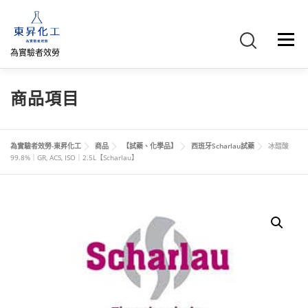
跳
至
主
選單
要
為實驗者效勞
內
容
首頁
關於我們
聯絡我們
產品介紹
FB專頁
商品項目
網路商店
直購專區
詢價車、購物車/會員
為實驗者效勞-東昇化工
商品
【試藥、化學品】
西班牙Scharlau試藥
冰醋酸
99.8%｜GR, ACS, ISO｜2.5L【Scharlau】