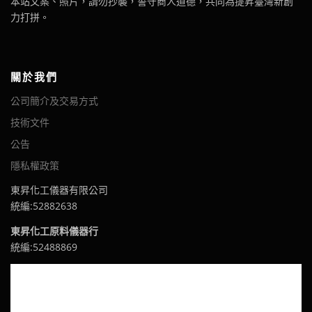
本站文案、照片，請勿抄襲，誓守商人道德，共同為提昇臺灣新創
力打拼。
關於我們
公司簡介及交易方式
技術文件
公告
隱私權政策
東昇化工儀器有限公司
統編:52882638
東昇化工原料儀器行
統編:52488869