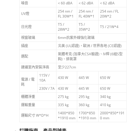
噪音
< 60 dBA
< 62 dBA
< 62 dBA
254 nm /
254 nm /
254 nm / FL
UV燈
FL 30W*1
FL 40W*1
20W*2
T5 /
T5 /
日光燈
T5 / 21W*4
28W*2
35W*2
視窗玻璃
6mm抗紫外線強化玻璃
插座
北美 (UL認證)，歐洲 / 世界各地 (CE認證)
氣體考克 (加拿大CSA驗證)、IV桿 (6組S型
選配
鈎)、排氣罩
建議室內安裝淨高
至少227cm
115V /
430 W
445 W
650 W
電源 / 電
10A
耗
230V / 7A
430 W
445 W
650 W
櫃體淨重
275 kg
295 kg
340 kg
運輸重量
335 kg
360 kg
410 kg
1400*850
1700*850
2000*850*191
運輸尺寸 W*D*H
*1910 mm
*1910 mm
0 mm
訂購指南 – 產品型號表