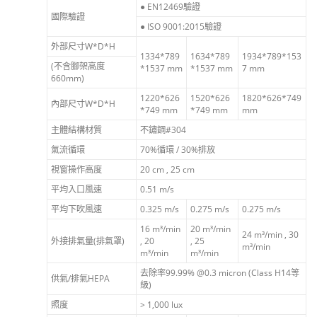
● EN12469驗證
國際驗證
● ISO 9001:2015驗證
外部尺寸W*D*H
1334*789
1634*789
1934*789*153
(不含腳架高度
*1537 mm
*1537 mm
7 mm
660mm)
1220*626
1520*626
1820*626*749
內部尺寸W*D*H
*749 mm
*749 mm
mm
主體結構材質
不鏽鋼#304
氣流循環
70%循環 / 30%排放
視窗操作高度
20 cm , 25 cm
平均入口風速
0.51 m/s
平均下吹風速
0.325 m/s
0.275 m/s
0.275 m/s
16 m³/min
20 m³/min
24 m³/min , 30
外接排氣量(排氣罩)
, 20
, 25
m³/min
m³/min
m³/min
去除率99.99% @0.3 micron (Class H14等
供氣/排氣HEPA
級)
照度
> 1,000 lux