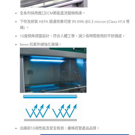
全系列採用進口ECM節能直流變頻馬達。
下吹及排氣 HEPA 過濾效果可達 99.99% @0.3 micron (Class H14 等
級) 。
10度傾角視窗設計，符合人體工學，減少長時間使用的不舒適感。
6mm 抗紫外線強化玻璃。
出廠前10項性能及安全檢測，嚴格控管產品品質。