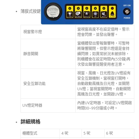
薄膜式按鍵
當視窗高度不在設定值時，警示
視窗警示燈
燈會閃爍，並發出聲響。
當櫃體發出警報聲響時，可暫時
將聲響關閉，但警示燈還是會持
靜音開關
續閃爍；如異常狀況未被排除，
則櫃體會在設定時間內(5分鐘)再
次發出聲響提醒使用者注意。
視窗、風機、日光燈及UV燈設有
安全互鎖機制。當視窗打開時，
安全互鎖功能
自動啟動風機及日光燈，並關閉
UV燈；當視窗關閉時，自動關閉
風機及日光燈，並開啟UV燈。
內建UV定時器，可設定UV燈開啟
UV燈定時器
時間00~99分鐘或小時。
詳細規格
櫃體型式
4 呎
5 呎
6 呎