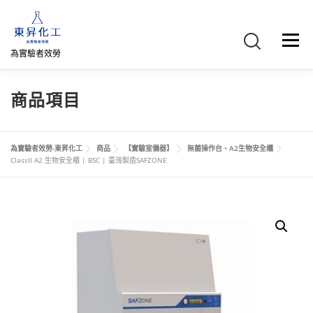
跳
至
主
選單
要
為實驗者效勞
內
容
首頁
關於我們
聯絡我們
產品介紹
FB專頁
商品項目
網路商店
直購專區
詢價車、購物車/會員
為實驗者效勞-東昇化工
商品
【實驗室儀器】
無菌操作台、A2生物安全櫃
ClassII A2 生物安全櫃 | BSC | 臺灣製造SAFZONE