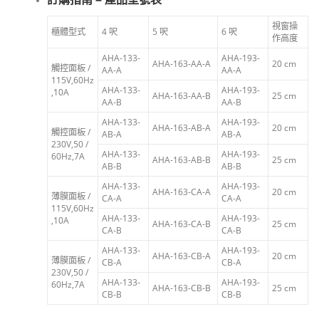
視窗操
櫃體型式
4 呎
5 呎
6 呎
作高度
AHA-133-
AHA-193-
AHA-163-AA-A
20 cm
觸控面板 /
AA-A
AA-A
115V,60Hz
AHA-133-
AHA-193-
,10A
AHA-163-AA-B
25 cm
AA-B
AA-B
AHA-133-
AHA-193-
AHA-163-AB-A
20 cm
觸控面板 /
AB-A
AB-A
230V,50 /
AHA-133-
AHA-193-
60Hz,7A
AHA-163-AB-B
25 cm
AB-B
AB-B
AHA-133-
AHA-193-
AHA-163-CA-A
20 cm
薄膜面板 /
CA-A
CA-A
115V,60Hz
AHA-133-
AHA-193-
,10A
AHA-163-CA-B
25 cm
CA-B
CA-B
AHA-133-
AHA-193-
AHA-163-CB-A
20 cm
薄膜面板 /
CB-A
CB-A
230V,50 /
AHA-133-
AHA-193-
60Hz,7A
AHA-163-CB-B
25 cm
CB-B
CB-B