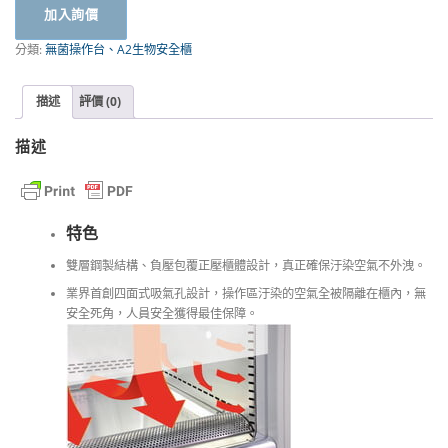
加入詢價
安
全
分類:
無菌操作台、A2生物安全櫃
櫃
|
BSC
描述
評價 (0)
|
臺
描述
灣
製
造
SAFZONE
特色
數
量
雙層鋼製結構、負壓包覆正壓櫃體設計，真正確保汙染空氣不外洩。
業界首創四面式吸氣孔設計，操作區汙染的空氣全被隔離在櫃內，無
安全死角，人員安全獲得最佳保障。