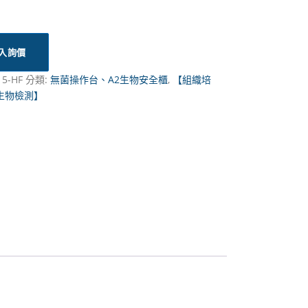
入詢價
15-HF
分類:
無菌操作台、A2生物安全櫃
,
【組織培
生物檢測】