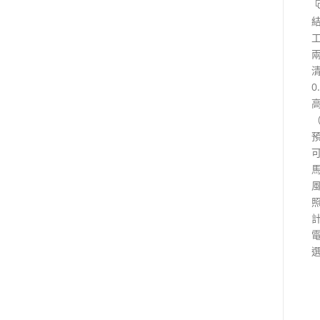
工
清
0
高
（
風
電
選