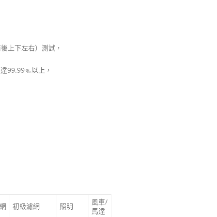
（含前後上下左右）測試，
達99.99﹪以上，
風車/
網
初級濾網
照明
馬達