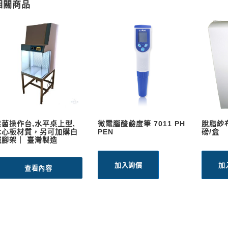
相關商品
無菌操作台,水平桌上型,
微電腦酸鹼度筆 7011 PH
脫脂紗布
木心板材質，另可加購白
PEN
磅/盒
鐵腳架｜ 臺灣製造
加入詢價
加
查看內容