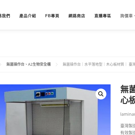
絡我們
產品介紹
FB專頁
網路商店
直購專區
詢價車
無菌操作台、A2生物安全櫃
無菌操作台｜水平落地型｜木心板材質｜ 臺
無
心
laminar
臺灣製造
有效製