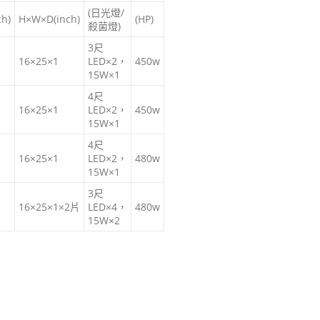
(日光燈/
h)
H×W×D(inch)
(HP)
殺菌燈)
3
尺
16×25×1
LED×2
，
450w
15W×1
4
尺
16×25×1
LED×2
，
450w
15W×1
4尺
16×25×1
LED×2
，
480w
15W×1
3
尺
16×25×1×2片
LED×4
，
480w
15W×2