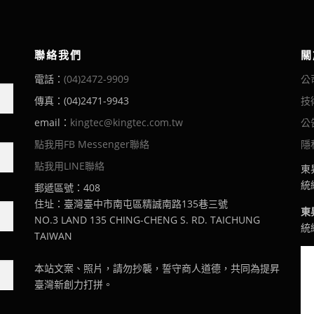
聯絡我們
關
電話：
(04)2472-9909
公
傳真：(04)2471-9943
技
email：
kingtec@kingtec.com.tw
公
點我用FB Messenger聯絡
隱
點我用LINE聯絡
東
統編
郵遞區號：408
住址：臺灣臺中市南屯區精誠南路135巷三號
東
NO.3 LAND 135 CHING-CHENG S. RD. TAICHUNG
統編
TAIWAN
本站文案、照片，請勿抄襲，誓守商人道德，共同為提昇
臺灣新創力打拼。