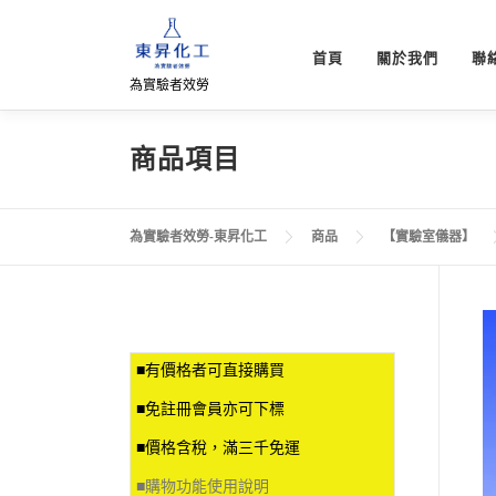
跳
至
首頁
關於我們
聯
主
為實驗者效勞
要
內
容
商品項目
為實驗者效勞-東昇化工
商品
【實驗室儀器】
■有價格者可直接購買
■免註冊會員亦可下標
■價格含稅，滿三千免運
■
購物功能使用說明