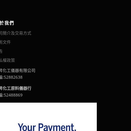
於我們
司簡介及交易方式
術文件
告
私權政策
昇化工儀器有限公司
:52882638
昇化工原料儀器行
:52488869