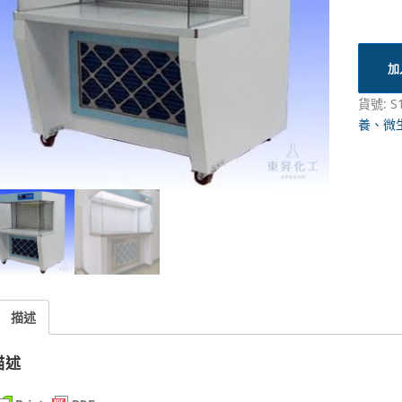
加
貨號:
S
養、微
描述
描述