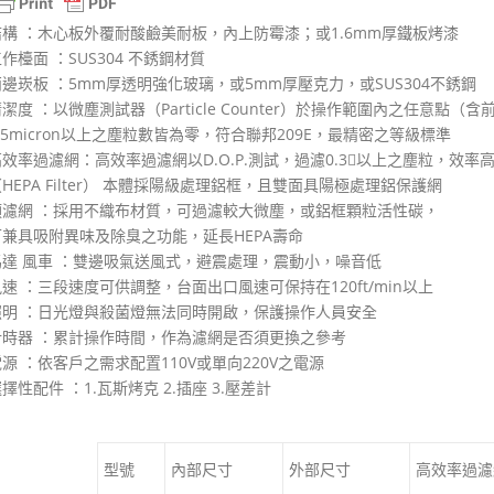
結構 ：木心板外覆耐酸鹼美耐板，內上防霉漆；或1.6mm厚鐵板烤漆
作檯面 ：SUS304 不銹鋼材質
兩邊崁板 ：5mm厚透明強化玻璃，或5mm厚壓克力，或SUS304不銹鋼
潔度 ：以微塵測試器（Particle Counter）於操作範圍內之任意點
.5micron以上之塵粒數皆為零，符合聯邦209E，最精密之等級標準
效率過濾網：高效率過濾網以D.O.P.測試，過濾0.3以上之塵粒，效率高
HEPA Filter） 本體採陽級處理鋁框，且雙面具陽極處理鋁保護網
預濾網 ：採用不織布材質，可過濾較大微塵，或鋁框顆粒活性碳，
可兼具吸附異味及除臭之功能，延長HEPA壽命
馬達 風車 ：雙邊吸氣送風式，避震處理，震動小，噪音低
速 ：三段速度可供調整，台面出口風速可保持在120ft/min以上
照明 ：日光燈與殺菌燈無法同時開啟，保護操作人員安全
計時器 ：累計操作時間，作為濾網是否須更換之參考
源 ：依客戶之需求配置110V或單向220V之電源
擇性配件 ：1.瓦斯烤克 2.插座 3.壓差計
型號
內部尺寸
外部尺寸
高效率過濾