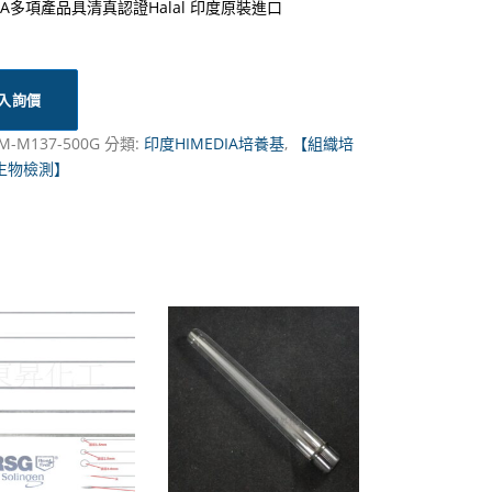
DIA多項產品具清真認證Halal 印度原裝進口
入詢價
M-M137-500G
分類:
印度HIMEDIA培養基
,
【組織培
生物檢測】