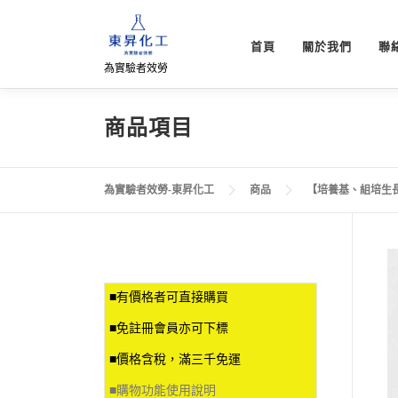
跳
至
首頁
關於我們
聯
主
為實驗者效勞
要
內
容
商品項目
為實驗者效勞-東昇化工
商品
【培養基、組培生
■有價格者可直接購買
■免註冊會員亦可下標
■價格含稅，滿三千免運
■
購物功能使用說明