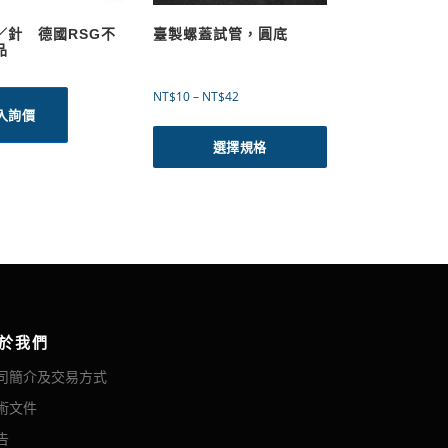
／針 德國RSG不
臺製螺蓋試管，圓底
品
價
NT$
10
–
NT$
42
入詢價
格
此
範
產
選擇規格
圍
品
：
有
N
多
T
$
種
1
款
0
式
到
。
N
可
T
於我們
在
$
司簡介及交易方式
產
4
2
品
術文件
頁
告
面