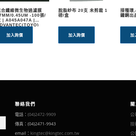
混合纖維微生物過濾膜
脫脂紗布 20支 未剪裁 1
接種環
7MM/0.45UM -100張/
磅/盒
鏽鋼出
 | A045A047A |
DVANTEC(TOYO)
加入詢價
加入詢價
加
聯絡我們
關
電話：
(04)2472-9909
公
傳真：(04)2471-9943
技
email：
kingtec@kingtec.com.tw
公