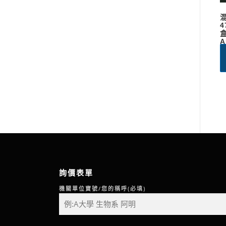
4
盒
A
詢價表單
機關單位寶號/您的稱呼(必填)