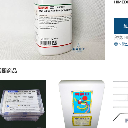
HIME
加
貨號:
H
養、微
相關商品