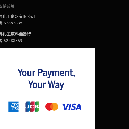
選
私權政策
擇
昇化工儀器有限公司
選
:52882638
項
昇化工原料儀器行
:52488869