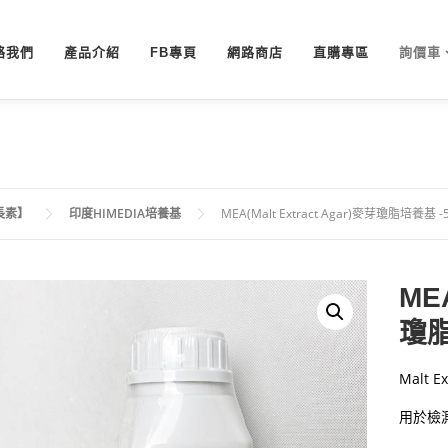
絡我們
產品介紹
FB專頁
網路商店
直購專區
詢價車
長素】
印度HIMEDIA培養基
MEA(Malt Extract Agar)麥芽瓊脂培養基 -
MEA
瓊脂
Malt Ex
用於檢