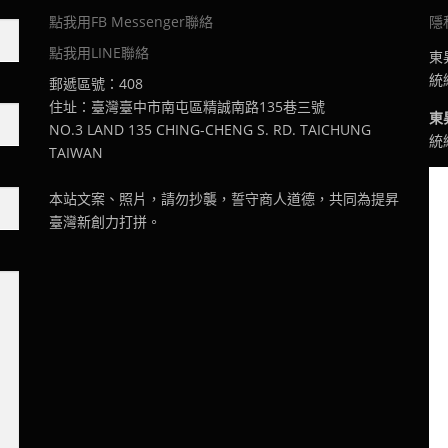
點我用FB Messenger聯絡
隱
點我用LINE聯絡
東
統編
郵遞區號：408
住址：臺灣臺中市南屯區精誠南路135巷三號
東
NO.3 LAND 135 CHING-CHENG S. RD. TAICHUNG
統編
TAIWAN
本站文案、照片，請勿抄襲，誓守商人道德，共同為提昇
臺灣新創力打拼。