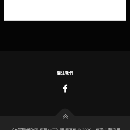
關注我們
《為實驗者效勞-東昇化工》版權所有 © 2026
–
佈景主題採用