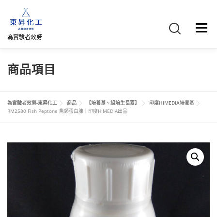
跳
至
主
選單
要
為實驗者效勞
內
容
首頁
關於我們
聯絡我們
產品介紹
FB專頁
商品項目
網路商店
直購專區
詢價車、購物車/會員
為實驗者效勞-東昇化工
商品
【培養基、組培生長素】
印度HIMEDIA培養基
RM2580 Fish Peptone 魚類蛋白腖｜印度HIMEDIA出品