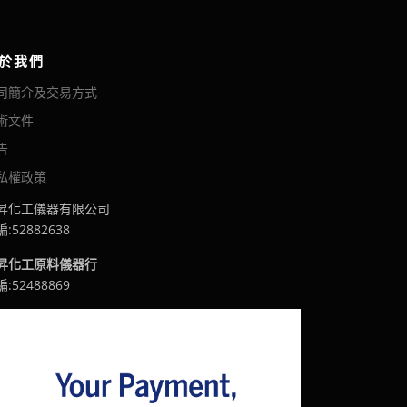
於我們
司簡介及交易方式
術文件
告
私權政策
昇化工儀器有限公司
:52882638
昇化工原料儀器行
:52488869