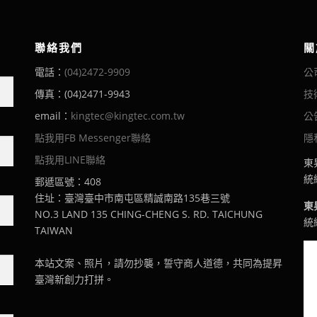
聯絡我們
關
電話：
(04)2472-9909
公
傳真：(04)2471-9943
技
email：
kingtec@kingtec.com.tw
公
點我用FB Messenger聯絡
隱
點我用LINE聯絡
東
統編
郵遞區號：408
住址：臺灣臺中市南屯區精誠南路135巷三號
東
NO.3 LAND 135 CHING-CHENG S. RD. TAICHUNG
統編
TAIWAN
本站文案、照片，請勿抄襲，誓守商人道德，共同為提昇
臺灣新創力打拼。