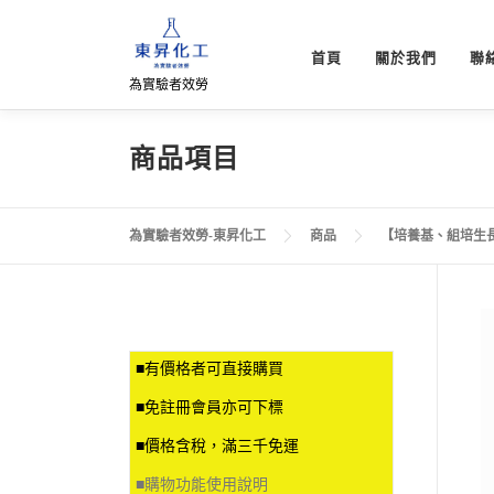
跳
至
首頁
關於我們
聯
主
為實驗者效勞
要
內
容
商品項目
為實驗者效勞-東昇化工
商品
【培養基、組培生
■有價格者可直接購買
■免註冊會員亦可下標
■價格含稅，滿三千免運
■
購物功能使用說明