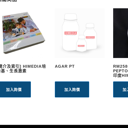
簡介及索引] HIMEDIA培
AGAR PT
RM258
養基、生長激素
PEPT
印度HI
加入詢價
加入詢價
加