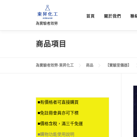
跳
至
首頁
關於我們
聯
主
為實驗者效勞
要
內
容
商品項目
為實驗者效勞-東昇化工
商品
【實驗室儀器】
■有價格者可直接購買
■免註冊會員亦可下標
■價格含稅，滿三千免運
■
購物功能使用說明