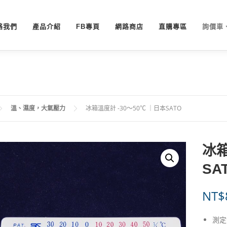
絡我們
產品介紹
FB專頁
網路商店
直購專區
詢價車
溫、濕度，大氣壓力
冰箱溫度計 -30～50℃ ｜日本SATO
冰箱
SA
NT$
測定