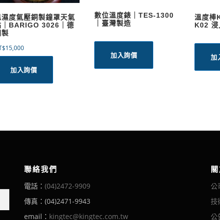
數位溫度錶｜TES-1300
溫濕度氣壓銅製鐘罩天氣
溫度棒
｜臺灣製造
｜BARIGO 3026｜德
K02 
國製
T$
15,000
加入詢價
加
加入詢價
聯絡我們
關
電話：
(04)2472-9909
公
傳真：(04)2471-9943
技
email：
kingtec@kingtec.com.tw
公