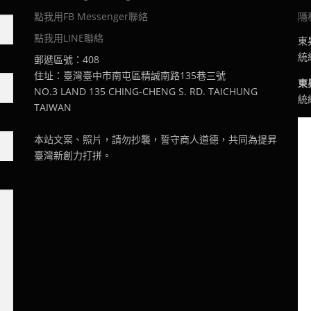
點我用FB Messenger聯絡
隱
點我用LINE聯絡
東
統編
郵遞區號：408
住址：臺灣臺中市南屯區精誠南路135巷三號
東
NO.3 LAND 135 CHING-CHENG S. RD. TAICHUNG
統編
TAIWAN
本站文案、照片，請勿抄襲，誓守商人道德，共同為提昇
臺灣新創力打拼。