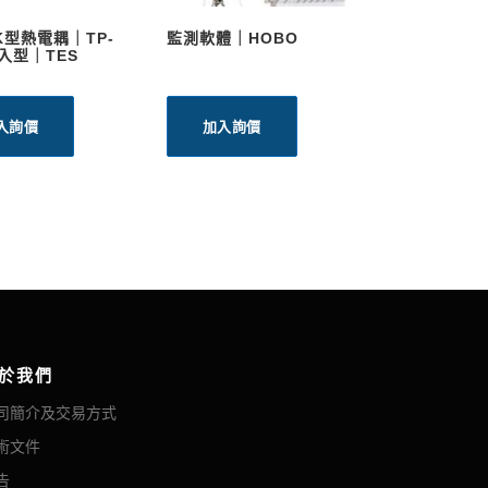
K型熱電耦｜TP-
監測軟體｜HOBO
浸入型｜TES
入詢價
加入詢價
於我們
司簡介及交易方式
術文件
告