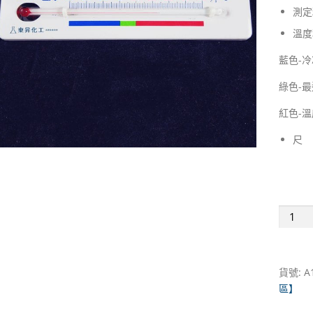
測定
溫度
藍色-
綠色-
紅色-
尺 寸
冰
箱
溫
度
貨號:
A
計
區】
-30
～