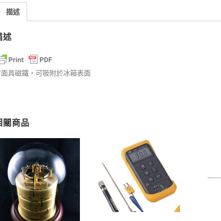
50℃
描述
｜
日
描述
本
SATO
數
背面具磁鐵，可吸附於冰箱表面
量
相關商品