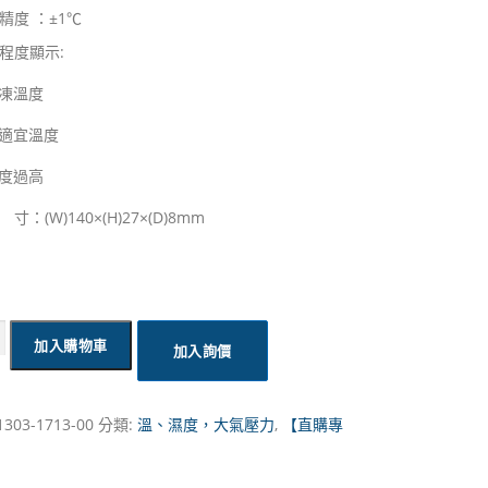
精度 ：±1℃
程度顯示:
冷凍溫度
最適宜溫度
溫度過高
：(W)140×(H)27×(D)8mm
加入購物車
加入詢價
1303-1713-00
分類:
溫、濕度，大氣壓力
,
【直購專