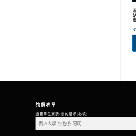
站
N
詢價表單
機關單位寶號/您的稱呼(必填)