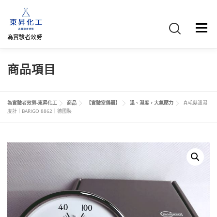
跳
至
主
選單
要
為實驗者效勞
內
容
首頁
關於我們
聯絡我們
產品介紹
FB專頁
商品項目
網路商店
直購專區
詢價車、購物車/會員
為實驗者效勞-東昇化工
商品
【實驗室儀器】
溫、濕度，大氣壓力
真毛髮溫濕
度計｜BARIGO 8862｜德國製