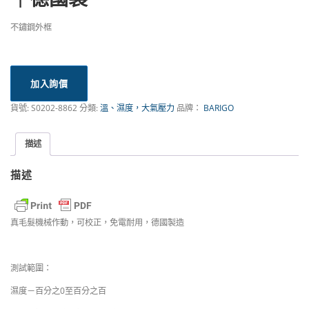
不鏽鋼外框
加入詢價
貨號:
S0202-8862
分類:
溫、濕度，大氣壓力
品牌：
BARIGO
描述
描述
真毛髮機械作動，可校正，免電耐用，德國製造
測試範圍：
濕度－百分之0至百分之百