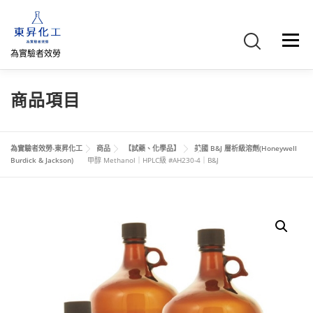
跳
至
主
選單
要
為實驗者效勞
內
容
首頁
關於我們
聯絡我們
產品介紹
FB專頁
商品項目
網路商店
直購專區
詢價車、購物車/會員
為實驗者效勞-東昇化工
商品
【試藥、化學品】
美國 B&J 層析級溶劑(Honeywell
Burdick & Jackson)
甲醇 Methanol｜HPLC級 #AH230-4｜B&J