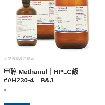
甲醇 Methanol｜HPLC級
#AH230-4｜B&J
4L