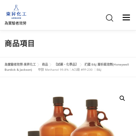
跳
至
主
選單
要
為實驗者效勞
內
容
首頁
關於我們
聯絡我們
產品介紹
FB專頁
商品項目
網路商店
直購專區
詢價車、購物車/會員
為實驗者效勞-東昇化工
商品
【試藥、化學品】
美國 B&J 層析級溶劑(Honeywell
Burdick & Jackson)
甲醇 Methanol 99.8%｜ACS級 #PP-230 ｜B&J