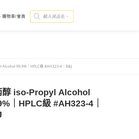
Products search
、購物車/會員
l Alcohol 99.9%｜HPLC級 #AH323-4｜B&J
 iso-Propyl Alcohol
.9%｜HPLC級 #AH323-4｜
J