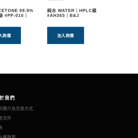
ETONE 99.9%
純水 WATER｜HPLC級
010｜
#AH365｜B&J
入詢價
加入詢價
於我們
司簡介及交易方式
術文件
告
私權政策