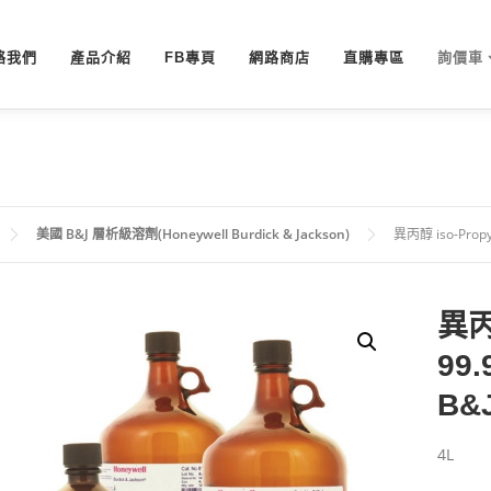
絡我們
產品介紹
FB專頁
網路商店
直購專區
詢價車
美國 B&J 層析級溶劑(Honeywell Burdick & Jackson)
異丙醇 iso-Propy
異丙醇
99
B&
4L