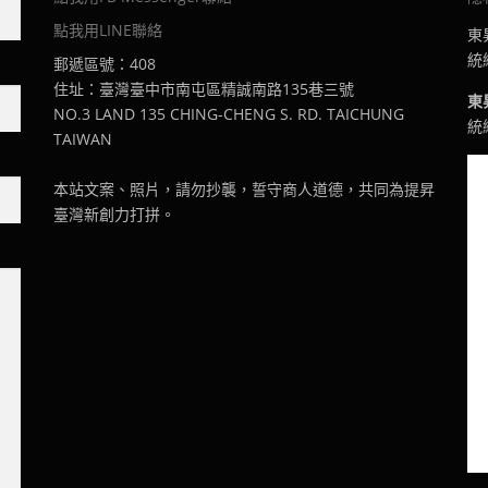
點我用LINE聯絡
東
統編
郵遞區號：408
住址：臺灣臺中市南屯區精誠南路135巷三號
東
NO.3 LAND 135 CHING-CHENG S. RD. TAICHUNG
統編
TAIWAN
本站文案、照片，請勿抄襲，誓守商人道德，共同為提昇
臺灣新創力打拼。