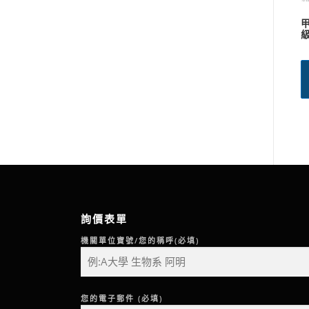
甲苯 TO
級
詢價表單
機關單位寶號/您的稱呼(必填)
您的電子郵件 (必填)