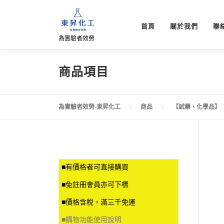
跳
至
首頁
關於我們
聯
主
為實驗者效勞
要
內
容
商品項目
為實驗者效勞-東昇化工
商品
【試藥、化學品】
■有價格者可直接購買
■免註冊會員亦可下標
■價格含稅，滿三千免運
■
購物功能使用說明