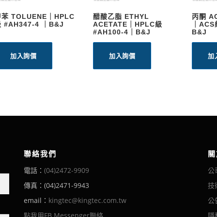
LUENE｜HPLC
醋酸乙脂 ETHYL
丙酮 AC
 #AH347-4 ｜B&J
ACETATE｜HPLC級
｜ACS級 #PP-
#AH100-4｜B&J
B&J
加入詢價
加入詢價
加
聯絡我們
關
電話：
(04)2472-9909
公
傳真：(04)2471-9943
技
email：
kingtec@kingtec.com.tw
公
點我用FB Messenger聯絡
隱