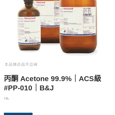
丙酮 Acetone 99.9%｜ACS級
#PP-010｜B&J
19L