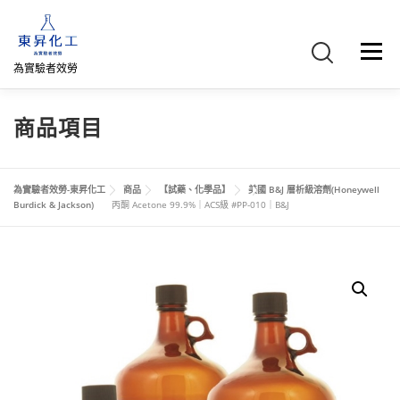
跳
至
主
選單
要
為實驗者效勞
內
容
首頁
關於我們
聯絡我們
產品介紹
FB專頁
商品項目
網路商店
直購專區
詢價車、購物車/會員
為實驗者效勞-東昇化工
商品
【試藥、化學品】
美國 B&J 層析級溶劑(Honeywell
Burdick & Jackson)
丙酮 Acetone 99.9%｜ACS級 #PP-010｜B&J