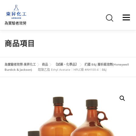
跳
至
主
選單
要
為實驗者效勞
內
容
首頁
關於我們
聯絡我們
產品介紹
FB專頁
商品項目
網路商店
直購專區
詢價車、購物車/會員
為實驗者效勞-東昇化工
商品
【試藥、化學品】
美國 B&J 層析級溶劑(Honeywell
Burdick & Jackson)
醋酸乙脂 Ethyl Acetate｜HPLC級 #AH100-4｜B&J