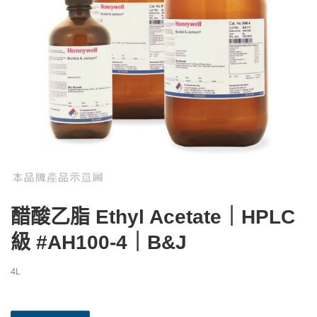
醋酸乙脂 Ethyl Acetate｜HPLC
級 #AH100-4｜B&J
4L