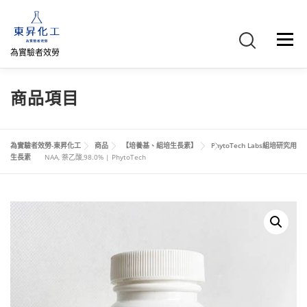
跳
至
主
選單
要
為實驗者效勞
內
容
首頁
關於我們
聯絡我們
產品介紹
FB專頁
商品項目
網路商店
直購專區
詢價車、購物車/會員
為實驗者效勞-東昇化工
商品
【培養基、組培生長素】
PhytoTech Labs組培研究用
生長素
NAA, 萘乙酸,98.0% | PhytoTech