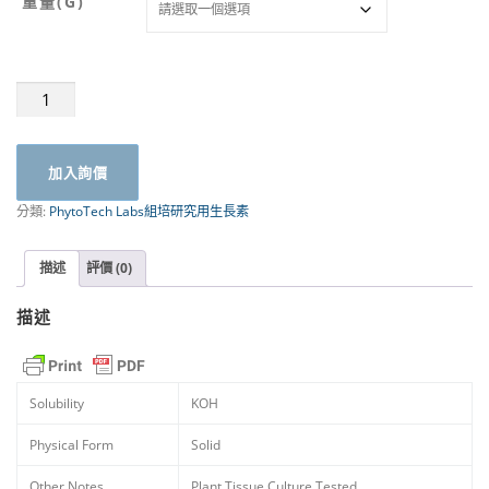
重量(G)
NAA,
萘
乙
酸,98.0%
加入詢價
|
PhytoTech
分類:
PhytoTech Labs組培研究用生長素
數
量
描述
評價 (0)
描述
Solubility
KOH
Physical Form
Solid
Other Notes
Plant Tissue Culture Tested