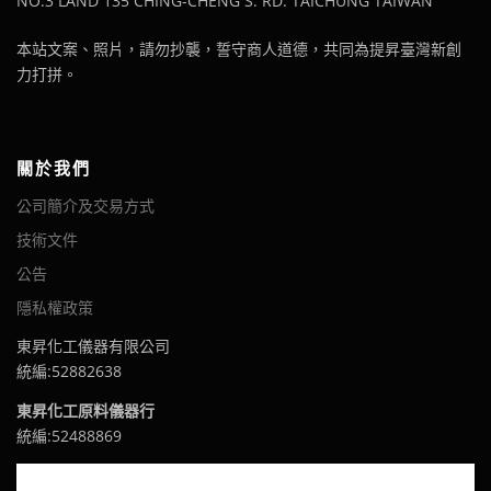
NO.3 LAND 135 CHING-CHENG S. RD. TAICHUNG TAIWAN
本站文案、照片，請勿抄襲，誓守商人道德，共同為提昇臺灣新創
力打拼。
關於我們
公司簡介及交易方式
技術文件
公告
隱私權政策
東昇化工儀器有限公司
統編:52882638
東昇化工原料儀器行
統編:52488869