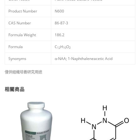
Product Number
N600
CAS Number
86-87-3
Formula Weight
186.2
Formula
C
H
O
12
10
2
Synonyms
α-NAA; 1-Naphthaleneacetic Acid
僅供組織培養研究用途
相關商品