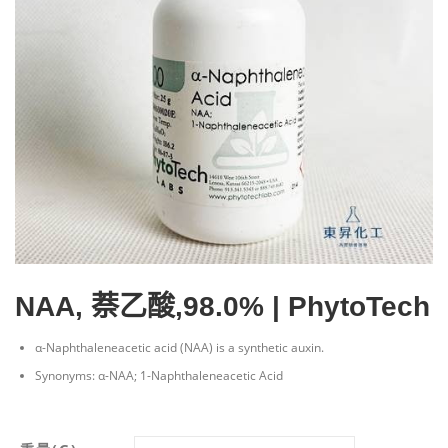
NAA, 萘乙酸,98.0% | PhytoTech
α-Naphthaleneacetic acid (NAA) is a synthetic auxin.
Synonyms: α-NAA; 1-Naphthaleneacetic Acid