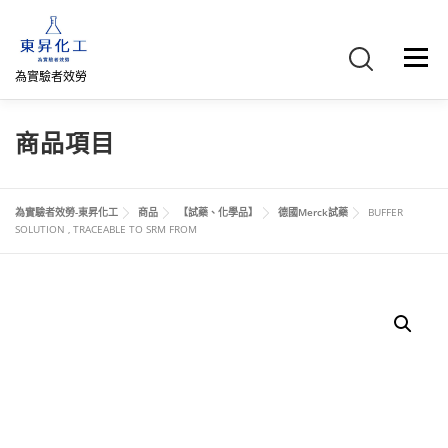
跳
至
主
選單
要
為實驗者效勞
內
容
首頁
關於我們
聯絡我們
產品介紹
FB專頁
商品項目
網路商店
直購專區
詢價車、購物車/會員
為實驗者效勞-東昇化工
商品
【試藥、化學品】
德國Merck試藥
BUFFER
SOLUTION , TRACEABLE TO SRM FROM