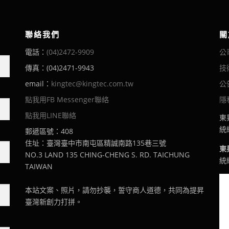
聯絡我們
關
電話：
(04)2472-9909
公
傳真：(04)2471-9943
技
email：
kingtec@kingtec.com.tw
公
點我用FB Messenger聯絡
隱
點我用LINE聯絡
東
統編
郵遞區號：408
住址：臺灣臺中市南屯區精誠南路135巷三號
東
NO.3 LAND 135 CHING-CHENG S. RD. TAICHUNG
統編
TAIWAN
本站文案、照片，請勿抄襲，誓守商人道德，共同為提昇
臺灣新創力打拼。