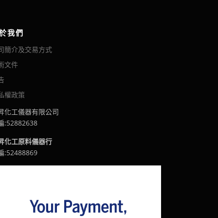
於我們
司簡介及交易方式
術文件
告
私權政策
昇化工儀器有限公司
:52882638
昇化工原料儀器行
:52488869