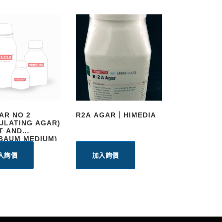
AR NO 2
R2A AGAR｜HIMEDIA
ULATING AGAR)
T AND
BAUM MEDIUM)
入詢價
加入詢價