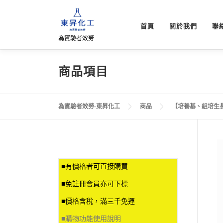
跳
至
首頁
關於我們
聯
主
為實驗者效勞
要
內
容
商品項目
為實驗者效勞-東昇化工
商品
【培養基、組培生
■有價格者可直接購買
■免註冊會員亦可下標
■價格含稅，滿三千免運
■
購物功能使用說明