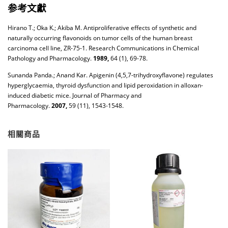
参考文獻
Hirano T.; Oka K.; Akiba M. Antiproliferative effects of synthetic and
naturally occurring flavonoids on tumor cells of the human breast
carcinoma cell line, ZR-75-1. Research Communications in Chemical
Pathology and Pharmacology.
1989,
64 (1), 69-78.
Sunanda Panda.; Anand Kar. Apigenin (4,5,7-trihydroxyflavone) regulates
hyperglycaemia, thyroid dysfunction and lipid peroxidation in alloxan-
induced diabetic mice. Journal of Pharmacy and
Pharmacology.
2007,
59 (11), 1543-1548.
相關商品