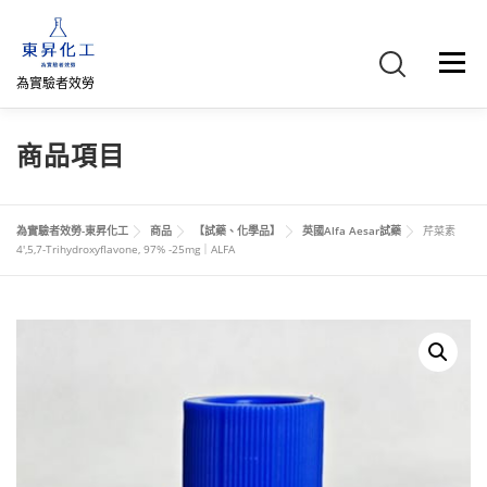
跳
至
主
選單
要
為實驗者效勞
內
容
首頁
關於我們
聯絡我們
產品介紹
FB專頁
商品項目
網路商店
直購專區
詢價車、購物車/會員
為實驗者效勞-東昇化工
商品
【試藥、化學品】
英國Alfa Aesar試藥
芹菜素
4′,5,7-Trihydroxyflavone, 97% -25mg｜ALFA