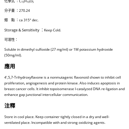
化學式 ：C
H
O
15
10
5
分子量 ：270.24
熔 點 ：ca 315° dec.
Storage & Sensitivity ：
Keep Cold.
可溶性：
Soluble in dimethyl sulfoxide (27 mg/ml) or 1M potassium hydroxide
(50mg/ml).
應用
4′,5,7-Trihydroxyflavone is a nonmutagenic flavonoid shown to inhibit cell
proliferation, angiogenesis and protein kinase. Also induces apoptosis in
breast cancer cells. It inhibit topoisomerase I-catalyzed DNA re-ligation and
enhance gap junctional intercellular communication.
注釋
Store in cool place. Keep container tightly closed in a dry and well-
ventilated place. Incompatible with and strong oxidizing agents.