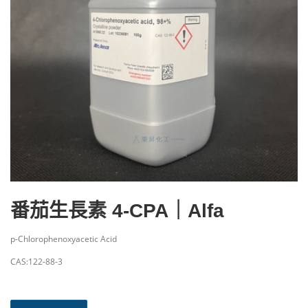
番茄生長素 4-CPA｜Alfa
p-Chlorophenoxyacetic Acid
CAS:122-88-3