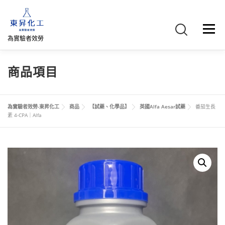
跳
至
主
選單
要
為實驗者效勞
內
容
首頁
關於我們
聯絡我們
產品介紹
FB專頁
商品項目
網路商店
直購專區
詢價車、購物車/會員
為實驗者效勞-東昇化工
商品
【試藥、化學品】
英國Alfa Aesar試藥
番茄生長
素 4-CPA｜Alfa