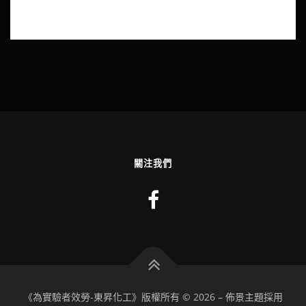
關注我們
《為實驗者效勞-東昇化工》版權所有 © 2026
–
佈景主題採用