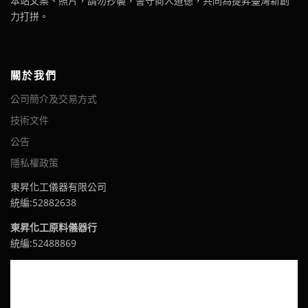
本站文案、照片，請勿抄襲，誓守商人道德，共同為提昇臺灣新創
力打拼。
關於我們
公司簡介及交易方式
技術文件
公告
隱私權政策
東昇化工儀器有限公司
統編:52882638
東昇化工原料儀器行
統編:52488869