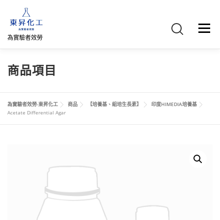
跳
至
主
選單
要
為實驗者效勞
內
容
首頁
關於我們
聯絡我們
產品介紹
FB專頁
商品項目
網路商店
直購專區
詢價車、購物車/會員
為實驗者效勞-東昇化工
商品
【培養基、組培生長素】
印度HIMEDIA培養基
Acetate Differential Agar