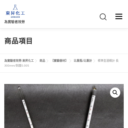
跳
至
主
選單
要
為實驗者效勞
內
容
首頁
關於我們
聯絡我們
產品介紹
FB專頁
商品項目
網路商店
直購專區
詢價車、購物車/會員
為實驗者效勞-東昇化工
商品
【實驗器材】
比重瓶/比重計
標準型酒精計 長
300mm/刻度0.005