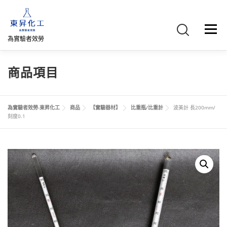
跳
至
主
選單
要
為實驗者效勞
內
容
首頁
關於我們
聯絡我們
產品介紹
FB專頁
商品項目
網路商店
直購專區
詢價車、購物車/會員
為實驗者效勞-東昇化工
商品
【實驗器材】
比重瓶/比重計
波美計 長200mm/
刻度0.1