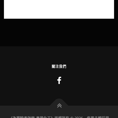
關注我們
《為實驗者效勞-東昇化工》版權所有 © 2026
–
佈景主題採用