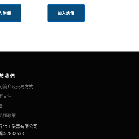
入詢價
加入詢價
於我們
司簡介及交易方式
術文件
告
私權政策
昇化工儀器有限公司
:52882638