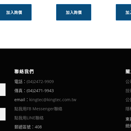
加入詢價
加入詢價
加
聯絡我們
關
電話：
(04)2472-9909
公
傳真：(04)2471-9943
技
email：
kingtec@kingtec.com.tw
公
點我用FB Messenger聯絡
隱
點我用LINE聯絡
東
統編
郵遞區號：408