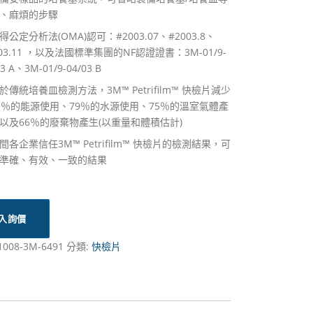
、麻煩的步驟
得公定分析法(OMA)認可：#2003.07、#2003.8、
003.11 ，以及法國標準集團的NF認證證書：3M-01/9-
03 A、3M-01/9-04/03 B
於傳統培養皿檢測方法，3M™ Petrifilm™ 快檢片減少
5％的能源使用、79％的水源使用、75％的溫室氣體產
以及66％的廢棄物產生(以重量和體積估計)
間各企業信任3M™ Petrifilm™ 快檢片的檢測結果，可
準確、有效、一致的結果
入詢價
1008-3M-6491
分類:
快檢片