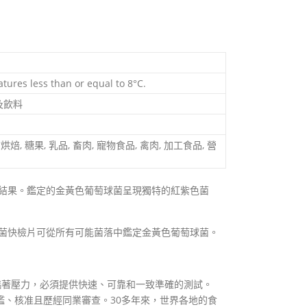
tures less than or equal to 8°C.
及飲料
 烘焙, 糖果, 乳品, 畜肉, 寵物食品, 禽肉, 加工食品, 營
萄球菌結果。鑑定的金黃色葡萄球菌呈現獨特的紅紫色菌
葡萄球菌快檢片可從所有可能菌落中鑑定金黃色葡萄球菌。
臨著壓力，必須提供快速、可靠和一致準確的測試。
證、評鑑、核准且歷經同業審查。30多年來，世界各地的食