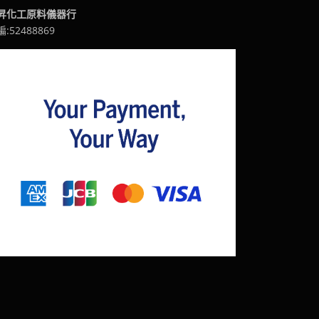
昇化工原料儀器行
:52488869