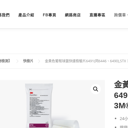
絡我們
產品介紹
FB專頁
網路商店
直購專區
詢價車
物檢測】
快檢片
金黃色葡萄球菌快速檢驗片6491(同6446、6490),STX
金
64
3M
24
提供