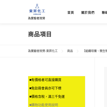
跳
至
首頁
關於我們
聯
主
為實驗者效勞
要
內
容
商品項目
為實驗者效勞-東昇化工
商品
【組織培養、微生
■有價格者可直接購買
■免註冊會員亦可下標
■價格含稅，滿三千免運
■
購物功能使用說明