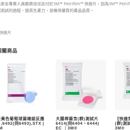
安全專業人員都將信任託付於3M™ Petrifilm™ 快檢片，因為3M™ Pe
劑測試的過程，提高生產力，並確保優質的產品品質。
#快檢片
相關商品
金黃色葡萄球菌確認反應
大腸桿菌含(群)測試片
【快速
,6492(同6493),STX |
6414(同6404、6444)
(群)測
M
EC ｜3M®
3M®