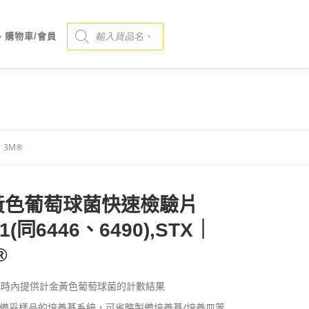
Products search
、購物車/會員
｜3M®
黃色葡萄球菌快速檢驗片
91(同6446、6490),STX｜
®
小時內提供計金黃色葡萄球菌的計數結果
備妥樣品的培養基系統，可省略製備培養基/培養皿等