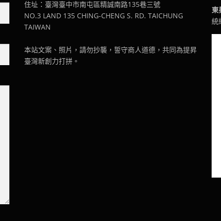
住址：臺灣臺中市南屯區精誠南路135巷三號
東
NO.3 LAND 135 CHING-CHENG S. RD. TAICHUNG
統編
TAIWAN
本站文案、照片，請勿抄襲，誓守商人道德，共同為提昇
臺灣新創力打拼。