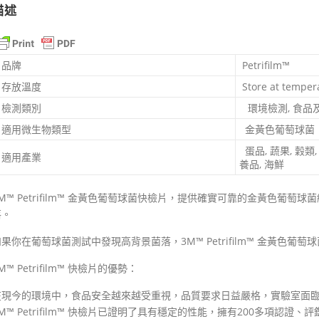
描述
品牌
Petrifilm™
存放溫度
Store at tempera
檢測類別
環境檢測, 食品
適用微生物類型
金黃色葡萄球菌
蛋品, 蔬果, 穀類,
適用產業
養品, 海鮮
3M™ Petrifilm™ 金黃色葡萄球菌快檢片，提供確實可靠的金黃色葡
落。
如果你在葡萄球菌測試中發現高背景菌落，3M™ Petrifilm™ 金黃色
M™ Petrifilm™ 快檢片的優勢：
在現今的環境中，食品安全越來越受重視，品質要求日益嚴格，實驗室面
M™ Petrifilm™ 快檢片已證明了具有穩定的性能，擁有200多項認