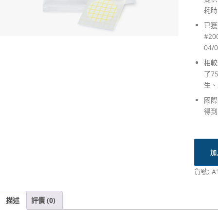
耗時
已獲
#2
04/
相較
了7
生、
國際
得到
加
貨號:
A
描述
評價 (0)