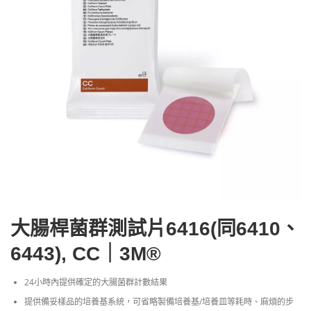
大腸桿菌群測試片6416(同6410、
6443), CC｜3M®
24小時內提供確定的大腸菌群計數結果
提供備妥樣品的培養基系統，可省略製備培養基/培養皿等耗時、麻煩的步