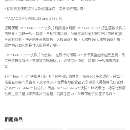
*有關更多使用資訊以及認證詳情，請參閱使用說明。
**AOAC OMA #986.33 and #989.10
您可使用3M™ Petrifilm™ 快檢片判讀機來判讀3M™ Petrifilm™ 總生菌數快檢片
的結果，提供一致、快速、自動判讀功能，並能在4秒內記錄快檢片的結果(總
生菌數計數，快速總生菌數計數，大腸菌群計數，大腸桿菌/大腸桿菌群計數，
腸內菌計數和選擇性大腸桿菌計數)。
3M™ Petrifilm™ 快檢片的優勢： 在現今的環境中，食品安全越來越受重視，品
質要求日益嚴格，實驗室面臨著壓力，必須提供快速、可靠和一致準確的測
試。
3M™ Petrifilm™ 快檢片已證明了具有穩定的性能，擁有200多項認證、評鑑、
核准且歷經同業審查。30多年來，世界各地的食品安全專業人員都將信任託付
於3M™ Petrifilm™ 快檢片，因為3M™ Petrifilm™ 快檢片以效率化、標準化和簡
化微生物質量指示劑測試的過程，提高生產力，並確保優質的產品品質。
相關商品