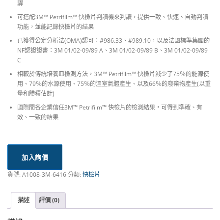
驟
可搭配3M™ Petrifilm™ 快檢片判讀機來判讀，提供一致、快速、自動判讀
功能，並能記錄快檢片的結果
已獲得公定分析法(OMA)認可：#986.33、#989.10，以及法國標準集團的
NF認證證書：3M 01/02-09/89 A、3M 01/02-09/89 B、3M 01/02-09/89
C
相較於傳統培養皿檢測方法，3M™ Petrifilm™ 快檢片減少了75％的能源使
用、79％的水源使用、75％的溫室氣體產生、以及66％的廢棄物產生(以重
量和體積估計)
國際間各企業信任3M™ Petrifilm™ 快檢片的檢測結果，可得到準確、有
效、一致的結果
加入詢價
貨號:
A1008-3M-6416
分類:
快檢片
描述
評價 (0)