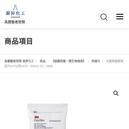
跳
至
主
選單
要
為實驗者效勞
內
容
首頁
關於我們
聯絡我們
產品介紹
FB專頁
商品項目
網路商店
直購專區
詢價車、購物車/會員
為實驗者效勞-東昇化工
商品
【組織培養、微生物檢測】
快檢片
大腸桿菌群測
試片6416(同6410、6443), CC｜3M®