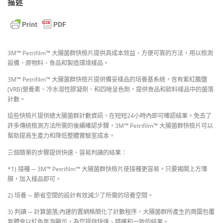
描述
3M™ Petrifilm™ 大腸菌群快檢片提供具成本效益、方便可靠的方法，用以檢測
設備、原物料、食品和製造環境樣品。
3M™ Petrifilm™ 大腸菌群快檢片提供備妥樣品的培養基系統，含有紫紅膽鹽
(VRB)營養素、冷水溶性膠凝劑、和四唑呈色劑，提供食品和飲料樣品中的菌落
計數。
這些快檢片提供總大腸菌群計數資訊，在短短24小時內即可確認結果。免去了
許多傳統檢測方法所需的後續確認步驟，3M™ Petrifilm™ 大腸菌群快檢片可以
幫助提高生產力和降低整體實驗室成本。
三個簡單的步驟提供快速、容易判讀的結果：
*1) 接種 ─ 3M™ Petrifilm™ 大腸菌群快檢片使接種更容易。只要揭開上方薄
膜，加入樣品即可。
2) 培養 ─ 節省空間的設計有效減少了所需的培養空間。
3) 判讀 ─ 計算菌落;內建的置網格簡化了計數程序，大腸菌群所產生的周圍包覆
氣體會以紅色氣泡顯示，為您提供快速、精確和一致的結果。