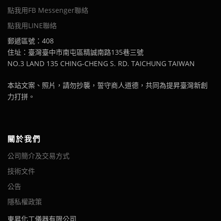
點我用FB Messenger聯絡
點我用LINE聯絡
郵遞區號：408
住址：臺灣臺中市南屯區精誠南路135巷三號
NO.3 LAND 135 CHING-CHENG S. RD. TAICHUNG TAIWAN
本站文案、照片，請勿抄襲，誓守商人道德，共同為提昇臺灣新創
力打拼。
關於我們
公司簡介及交易方式
技術文件
公告
隱私權政策
東昇化工儀器有限公司