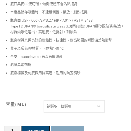
N
瓶口具備PP液切環，傾倒液體不會沾黏瓶身
T
本產品儲存液體時，不建議倒置、橫放、劇烈搖晃
瓶身由 USP <660>/EP(3.2.1)/JP <7.01> / ASTM E438
$
Type I DURAN® borosilicate glass 3.3(藥典級DURAN硼矽酸玻璃)製造，
材質純淨低溶出、高透度、低折射，耐酸鹼
4
瓶身材質具備良好的耐熱性、抗凍性、耐高範圍的瞬間溫差熱衝擊
5
蓋子及環為PP材質，可耐熱140 °C
全支可autoclavable高溫高壓滅菌
0
瓶身具追朔碼
到
瓶身標籤及刻度採用抗高溫，耐用的陶瓷噴砂
N
T
容量(ML)
$
1
大