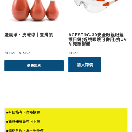
送風球、洗滌球｜臺灣製
ACEST®C-30安全眼鏡眼鏡
護目鏡(近視眼鏡可併用)抗UV
防霧耐衝擊
價
NT$
120
–
NT$
192
NT$
270
格
此
範
加入詢價
產
選擇規格
圍
品
：
有
N
T
多
$
種
1
款
2
式
0
。
到
可
N
■有價格者可直接購買
T
在
■免註冊會員亦可下標
$
產
1
品
■價格含稅，滿三千免運