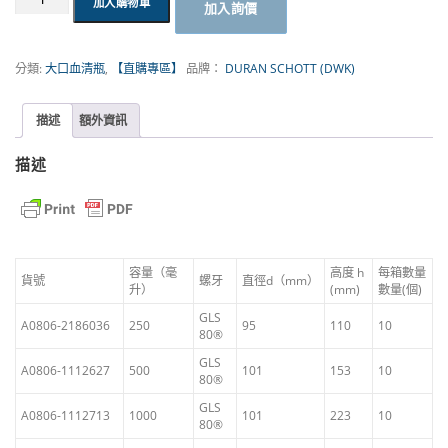
1
加入購物車
加入詢價
口
血
,
清
分類:
大口血清瓶
,
【直購專區】
品牌：
DURAN SCHOTT (DWK)
瓶
1
GLS
80®
0
描述
額外資訊
|
DURAN
1
描述
SCHOTT
數
量
容量（毫
高度 h
每箱數量
貨號
螺牙
直徑d（mm）
升）
(mm)
數量(個)
GLS
A0806-2186036
250
95
110
10
80®
GLS
A0806-1112627
500
101
153
10
80®
GLS
A0806-1112713
1000
101
223
10
80®