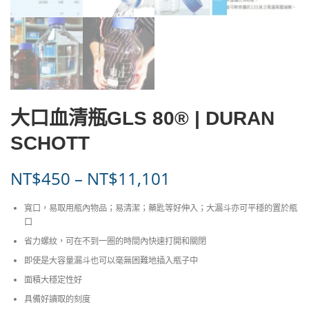
大口血清瓶GLS 80® | DURAN
SCHOTT
價
NT$
450
–
NT$
11,101
格
寬口，易取用瓶內物品；易清潔；藥匙等好伸入；大漏斗亦可平穩的置於瓶
口
範
省力螺紋，可在不到一圈的時間內快速打開和關閉
圍
即使是大容量漏斗也可以毫無困難地插入瓶子中
面積大穩定性好
：
具備好讀取的刻度