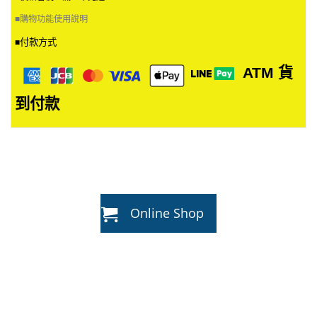
9
頁
2
■
購物功能使用說明
面
選
付款方式
■
擇
選
ATM
貨
項
到付款
Online Shop