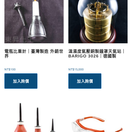
電瓶比重計｜臺灣製造 外銷世
溫濕度氣壓銅製鐘罩天氣站｜
界
BARIGO 3026｜德國製
NT$
100
NT$
15,000
加入詢價
加入詢價