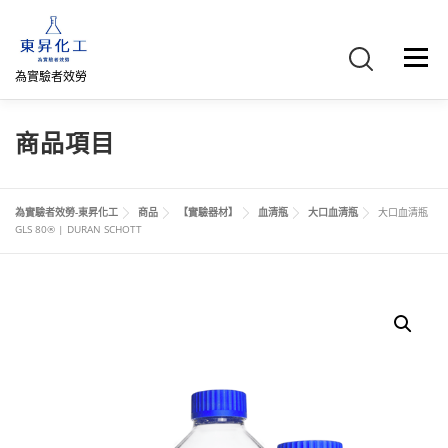
跳
至
主
選單
要
為實驗者效勞
內
容
首頁
關於我們
聯絡我們
產品介紹
FB專頁
商品項目
網路商店
直購專區
詢價車、購物車/會員
為實驗者效勞-東昇化工
商品
【實驗器材】
血清瓶
大口血清瓶
大口血清瓶
GLS 80® | DURAN SCHOTT