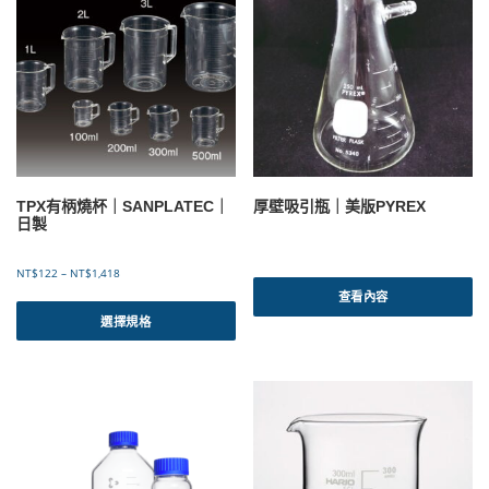
款
款
6
3
式
式
2
2
。
。
到
到
可
可
N
N
T
T
在
在
$
$
產
產
2
4
品
品
,
,
頁
頁
2
0
面
面
8
4
選
選
2
3
TPX有柄燒杯｜SANPLATEC｜
厚壁吸引瓶｜美版PYREX
擇
擇
日製
選
選
項
項
價
NT$
122
–
NT$
1,418
格
查看內容
此
範
產
選擇規格
圍
品
：
有
N
T
多
$
種
1
款
2
式
2
。
到