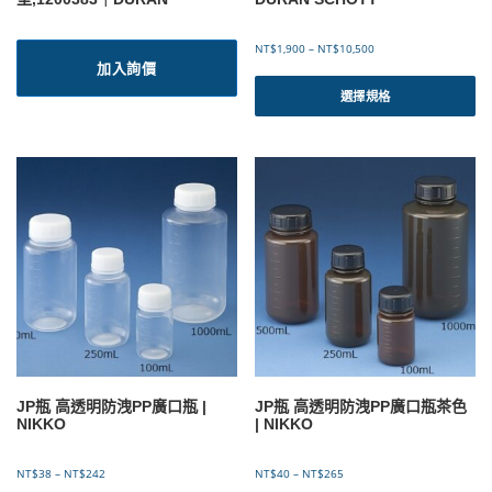
價
NT$
1,900
–
NT$
10,500
加入詢價
格
此
範
產
選擇規格
圍
品
：
有
N
T
多
$
種
1
款
,
式
9
。
0
可
0
到
在
N
產
T
品
$
頁
1
面
0
選
,
JP瓶 高透明防洩PP廣口瓶 |
JP瓶 高透明防洩PP廣口瓶茶色
5
擇
NIKKO
| NIKKO
0
選
0
項
價
價
NT$
38
–
NT$
242
NT$
40
–
NT$
265
格
格