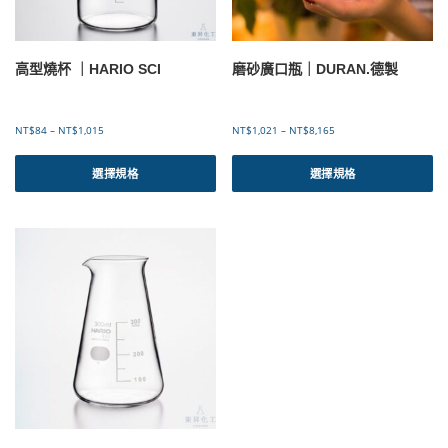
品
品
1
4
頁
頁
,
9
面
面
1
6
選
選
0
高型燒杯 ｜HARIO SCI
磨砂廣口瓶｜DURAN.德製
1
擇
擇
選
選
項
項
價
價
NT$
84
–
NT$
1,015
NT$
1,021
–
NT$
8,165
格
格
此
此
範
範
產
產
選擇規格
選擇規格
圍
圍
品
品
：
：
有
有
N
N
T
T
多
多
$
$
種
種
8
1
款
款
4
,
式
式
到
0
。
。
N
2
可
可
T
1
$
到
在
在
1
N
產
產
,
T
品
品
0
$
頁
頁
1
8
面
面
5
,