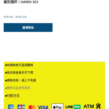
選
選
1
錐形燒杯｜HARIO SCI
6
擇
擇
5
選
選
項
項
價
NT$
196
–
NT$
1,570
格
此
範
產
選擇規格
圍
品
：
有
N
T
多
$
種
1
款
9
式
6
。
到
■有價格者可直接購買
可
N
T
在
■免註冊會員亦可下標
$
產
1
品
■價格含稅，滿三千免運
,
頁
5
■
購物功能使用說明
面
7
選
付款方式
0
■
擇
選
ATM
貨