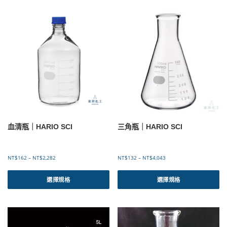
有
有
N
N
T
T
多
多
$
$
種
種
6
4
款
款
0
4
式
式
到
7
。
。
N
到
可
可
T
N
$
T
在
在
6
$
產
產
8
5
品
品
0
,
頁
頁
3
面
面
2
選
選
5
血清瓶｜HARIO SCI
三角瓶｜HARIO SCI
擇
擇
選
選
項
項
價
價
NT$
162
–
NT$
2,282
NT$
132
–
NT$
4,043
格
格
此
此
範
範
產
產
選擇規格
選擇規格
圍
圍
品
品
：
：
有
有
N
N
T
T
多
多
$
$
種
種
1
1