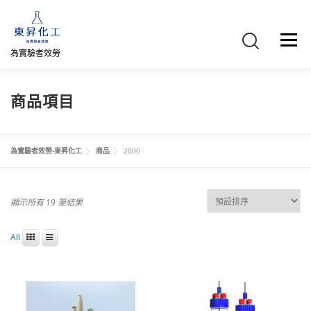
跳
至
主
選單
要
為實驗者效勞
內
容
首頁
關於我們
聯絡我們
產品介紹
FB專頁
商品項目
網路商店
直購專區
詢價車、購物車/會員
為實驗者效勞-東昇化工
商品
2000
顯示所有 19 筆結果
All