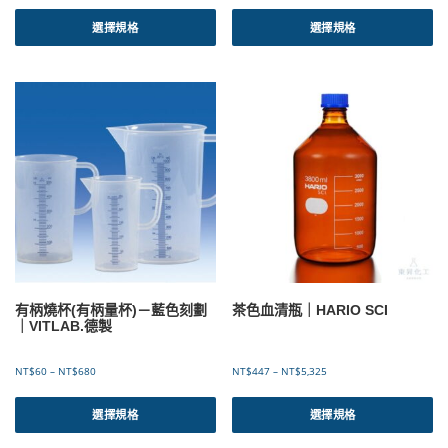
此
此
範
範
產
產
選擇規格
選擇規格
圍
圍
品
品
：
：
有
有
N
N
T
T
多
多
$
$
種
種
3
4
款
款
8
0
式
式
到
到
。
。
N
N
可
可
T
T
$
$
在
在
2
2
產
產
4
6
品
品
2
5
頁
頁
面
面
選
選
有柄燒杯(有柄量杯)－藍色刻劃
茶色血清瓶｜HARIO SCI
擇
擇
｜VITLAB.德製
選
選
項
項
價
價
NT$
60
–
NT$
680
NT$
447
–
NT$
5,325
格
格
此
此
範
範
產
產
選擇規格
選擇規格
圍
圍
品
品
：
：