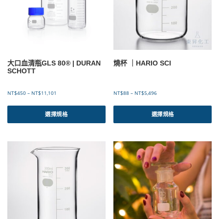
可
N
T
在
$
產
1
品
,
頁
4
面
1
選
8
大口血清瓶GLS 80® | DURAN
燒杯 ｜HARIO SCI
擇
SCHOTT
選
項
價
價
NT$
450
–
NT$
11,101
NT$
88
–
NT$
5,496
格
格
此
此
範
範
產
產
選擇規格
選擇規格
圍
圍
品
品
：
：
有
有
N
N
T
T
多
多
$
$
種
種
4
8
款
款
5
8
式
式
0
到
。
。
到
N
可
可
N
T
T
$
在
在
$
5
產
產
1
,