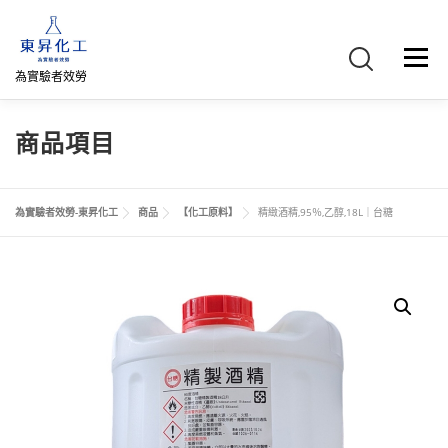
跳
至
主
選單
要
為實驗者效勞
內
容
首頁
關於我們
聯絡我們
產品介紹
FB專頁
商品項目
網路商店
直購專區
詢價車、購物車/會員
為實驗者效勞-東昇化工
商品
【化工原料】
精緻酒精,95％,乙醇,18L｜台糖