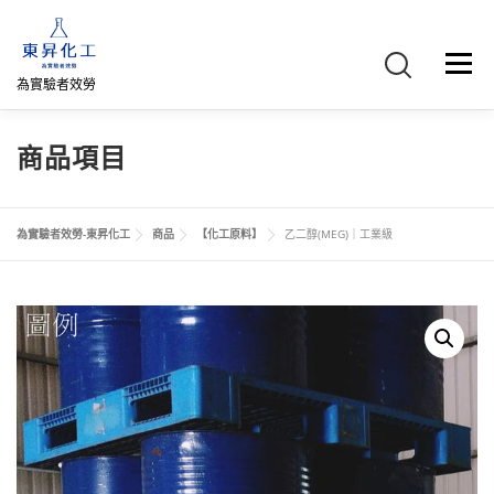
跳
至
主
選單
要
為實驗者效勞
內
容
首頁
關於我們
聯絡我們
產品介紹
FB專頁
商品項目
網路商店
直購專區
詢價車、購物車/會員
為實驗者效勞-東昇化工
商品
【化工原料】
乙二醇(MEG)｜工業級