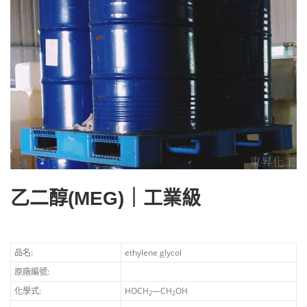
乙二醇(MEG)｜工業級
品名:
ethylene glycol
原廠編號:
化學式:
HOCH
—CH
OH
2
2