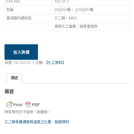
CAS NO:
107-21-1
包裝:
20公斤/桶、 225公斤/桶
臺灣國內通俗名:
乙二醇、MEG
東昇化工編撰，請尊重智財
加入詢價
貨號:
TG-107-21-1
分類:
【化工原料】
描述
描述
時常用作於冷卻劑、助煙劑。
乙二醇各種濃度與溫度之比重、黏度資料