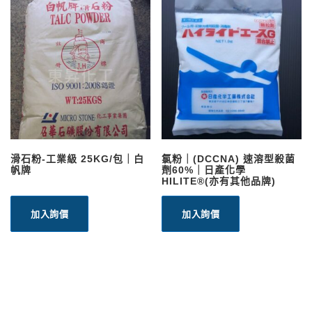
滑石粉-工業級 25KG/包｜白
氯粉｜(DCCNA) 速溶型殺菌
帆牌
劑60%｜日產化學
HILITE®(亦有其他品牌)
加入詢價
加入詢價