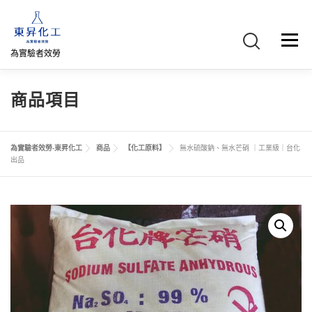
跳
至
主
選單
要
為實驗者效勞
內
容
首頁
關於我們
聯絡我們
產品介紹
FB專頁
商品項目
網路商店
直購專區
詢價車、購物車/會員
為實驗者效勞-東昇化工
商品
【化工原料】
無水硫酸鈉、無水芒硝 ｜工業級｜台化
出品