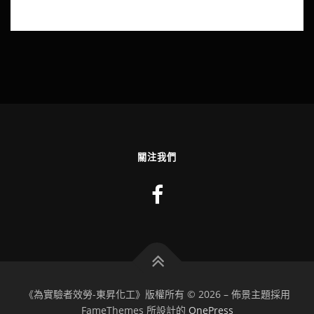
關注我們
《為實驗者效勞-東昇化工》版權所有 © 2026
–
佈景主題採用
FameThemes 所設計的
OnePress