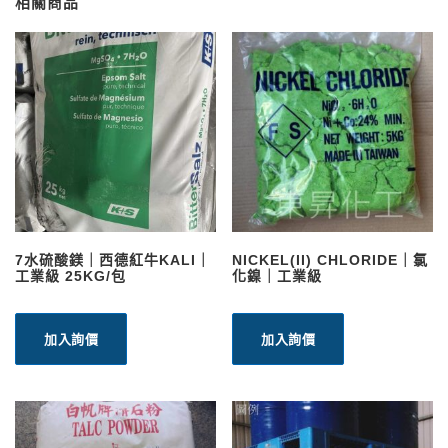
相關商品
7水硫酸鎂｜西德紅牛KALI｜
NICKEL(II) CHLORIDE｜氯
工業級 25KG/包
化鎳｜工業級
加入詢價
加入詢價