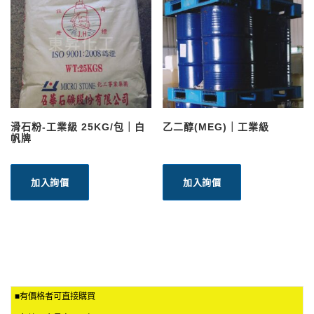
滑石粉-工業級 25KG/包｜白
乙二醇(MEG)｜工業級
帆牌
加入詢價
加入詢價
■有價格者可直接購買