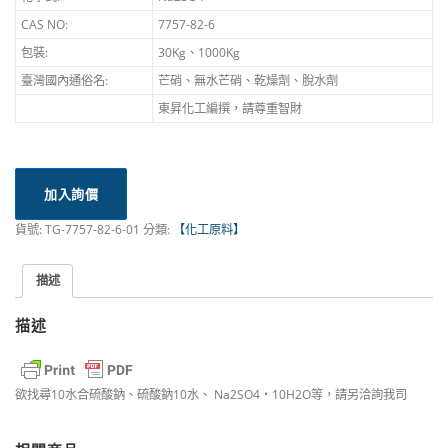
CAS NO:
7757-82-6
包裝:
30Kg、1000Kg
臺灣國內通俗名:
芒硝、無水芒硝、乾燥劑、脫水劑
東昇化工編撰，請尊重智財
加入詢價
貨號:
TG-7757-82-6-01
分類:
【化工原料】
描述
描述
欲找尋10水合硫酸鈉、硫酸鈉10水、 Na2SO4‧10H2O等，請另洽詢我司