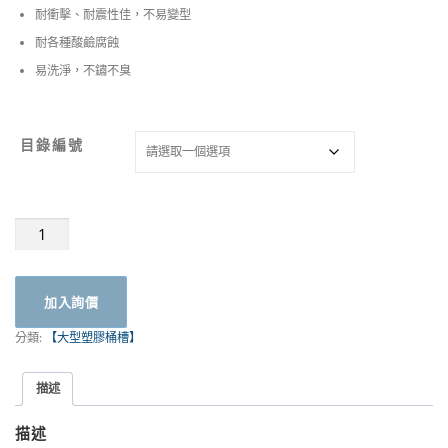
耐衝擊、耐震性佳，不易變型
耐各種酸鹼腐蝕
易洗淨，不鏽不臭
目錄編號
強
化
普
力
加入詢價
運
輸
分類:
【大型塑膠桶槽】
桶
數
量
描述
描述