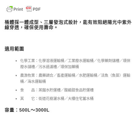
桶體採一體成型、三層發泡式設計，能有效阻絕陽光中紫外
線穿透，確保使用壽命。
適用範圍
化學工業：化學溶液運輸桶／工業廢水運輸桶／化學藥劑儲槽／環保
廢水儲槽／污水過濾槽／環保加藥桶
農漁牧業：農藥調合／畜產運輸桶／水肥運輸桶／活魚（魚苗）運輸
桶／海水運輸桶
食 品：蒸餾水貯運槽／酸鹼甜食品貯運槽
其 它：街道花樹灑水桶／大樓住宅蓄水桶
容量：500L～3000L