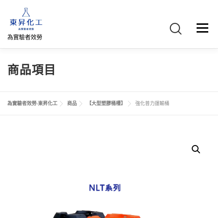
跳
至
主
選單
要
為實驗者效勞
內
容
首頁
關於我們
聯絡我們
產品介紹
FB專頁
商品項目
網路商店
直購專區
詢價車、購物車/會員
為實驗者效勞-東昇化工
商品
【大型塑膠桶槽】
強化普力運輸桶