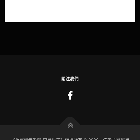
關注我們
《為實驗者效勞-東昇化工》版權所有 © 2026
–
佈景主題採用