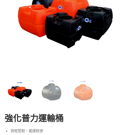
強化普力運輸桶
質輕堅韌、搬運輕便